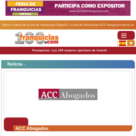
Nueva noticia de la red de franquicias España. La red de franquicias ACC Abogados lanza su
nuevo sitio Web en Internet.
Franquicias. Las 100 mejores opciones de invertir
Noticia -
ACC Abogados