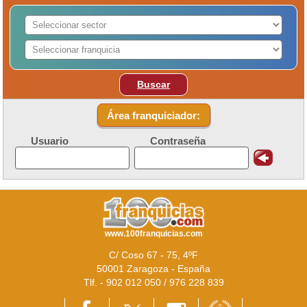
Buscar
Área franquiciador:
Usuario
Contraseña
www.100franquicias.com
C/ Coso 67 - 75, 4ºF
50001 Zaragoza - España
Tlf. - 902 012 050 / 976 228 839