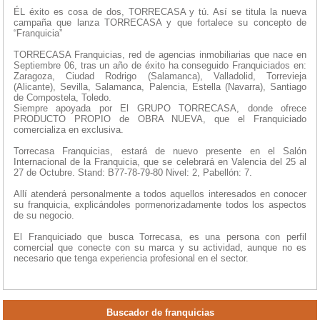
ÉL éxito es cosa de dos, TORRECASA y tú. Así se titula la nueva
campaña que lanza TORRECASA y que fortalece su concepto de
“Franquicia”
TORRECASA Franquicias, red de agencias inmobiliarias que nace en
Septiembre 06, tras un año de éxito ha conseguido Franquiciados en:
Zaragoza, Ciudad Rodrigo (Salamanca), Valladolid, Torrevieja
(Alicante), Sevilla, Salamanca, Palencia, Estella (Navarra), Santiago
de Compostela, Toledo.
Siempre apoyada por El GRUPO TORRECASA, donde ofrece
PRODUCTO PROPIO de OBRA NUEVA, que el Franquiciado
comercializa en exclusiva.
Torrecasa Franquicias, estará de nuevo presente en el Salón
Internacional de la Franquicia, que se celebrará en Valencia del 25 al
27 de Octubre. Stand: B77-78-79-80 Nivel: 2, Pabellón: 7.
Allí atenderá personalmente a todos aquellos interesados en conocer
su franquicia, explicándoles pormenorizadamente todos los aspectos
de su negocio.
El Franquiciado que busca Torrecasa, es una persona con perfil
comercial que conecte con su marca y su actividad, aunque no es
necesario que tenga experiencia profesional en el sector.
Buscador de franquicias