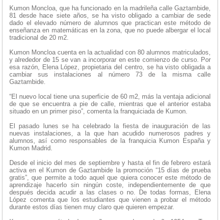
Kumon Moncloa, que ha funcionado en la madrileña calle Gaztambide,
81 desde hace siete años, se ha visto obligado a cambiar de sede
dado el elevado número de alumnos que practican este método de
enseñanza en matemáticas en la zona, que no puede albergar el local
tradicional de 20 m2.
Kumon Moncloa cuenta en la actualidad con 80 alumnos matriculados,
y alrededor de 15 se van a incorporar en este comienzo de curso. Por
esa razón, Elena López, propietaria del centro, se ha visto obligada a
cambiar sus instalaciones al número 73 de la misma calle
Gaztambide.
“El nuevo local tiene una superficie de 60 m2, más la ventaja adicional
de que se encuentra a pie de calle, mientras que el anterior estaba
situado en un primer piso”, comenta la franquiciada de Kumon.
El pasado lunes se ha celebrado la fiesta de inauguración de las
nuevas instalaciones, a la que han acudido numerosos padres y
alumnos, así como responsables de la franquicia Kumon España y
Kumon Madrid.
Desde el inicio del mes de septiembre y hasta el fin de febrero estará
activa en el Kumon de Gaztambide la promoción “15 días de prueba
gratis”, que permite a todo aquel que quiera conocer este método de
aprendizaje hacerlo sin ningún coste, independientemente de que
después decida acudir a las clases o no. De todas formas, Elena
López comenta que los estudiantes que vienen a probar el método
durante estos días tienen muy claro que quieren empezar.