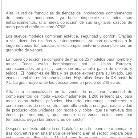
Aïta, la red de franquicias de tiendas de innovadores complementos
de moda y accesorios, ya tiene disponible en todos sus
establecimientos, una nueva colección de sus originales cascos de
moto para el otoño-invierno 07/08.
Los nuevos modelos combinan estética, seguridad y confort. Gracias
a sus divertidos diseños y estampaciones, se han convertido a lo
largo de varias temporadas, en el complemento imprescindible con un
gran éxito de ventas.
La nueva colección se compone de más de 25 modelos para hombre y
mujer. Todos están homologados por la Unión Europea,
confeccionados en piel, y combinan una amplia gama de colores y
tejidos. El interior es de fibra y se puede extraer para su lavado. Las
viseras también están homologadas. Hay tallas desde la XS hasta la
XL. La gran mayoría de los cascos tiene un precio de 240 euros.
Aïta está especializada en la venta de una gran variedad de
complementos de moda –aproximadamente 1.200 referencias-, para
mujer como bolsos, pañuelos, bisutería, cinturones, sombreros, y
complementos de noche, etc. Todo ello unido a una gran exclusividad
de producto -dos unidades por modelo y color-, que se renueva dos
veces por semana, y que cuenta con varias colecciones por
temporada, según las tendencias del sector.
Después del éxito obtenido en Cataluña, donde tienen siete tiendas, y
tras convertirse en una marca de referencia en el sector, prepara para
este mes su llegada a Madrid con la apertura de tres nuevos