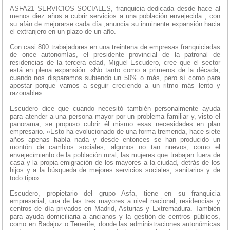
ASFA21 SERVICIOS SOCIALES, franquicia dedicada desde hace al
menos diez años a cubrir servicios a una población envejecida , con
su afán de mejorarse cada día ,anuncia su inminente expansión hacia
el extranjero en un plazo de un año.
Con casi 800 trabajadores en una treintena de empresas franquiciadas
de once autonomías, el presidente provincial de la patronal de
residencias de la tercera edad, Miguel Escudero, cree que el sector
está en plena expansión. «No tanto como a primeros de la década,
cuando nos disparamos subiendo un 50% o más, pero sí como para
apostar porque vamos a seguir creciendo a un ritmo más lento y
razonable».
Escudero dice que cuando necesitó también personalmente ayuda
para atender a una persona mayor por un problema familiar y, visto el
panorama, se propuso cubrir él mismo esas necesidades en plan
empresario. «Esto ha evolucionado de una forma tremenda, hace siete
años apenas había nada y desde entonces se han producido un
montón de cambios sociales, algunos no tan nuevos, como el
envejecimiento de la población rural, las mujeres que trabajan fuera de
casa y la propia emigración de los mayores a la ciudad, detrás de los
hijos y a la búsqueda de mejores servicios sociales, sanitarios y de
todo tipo».
Escudero, propietario del grupo Asfa, tiene en su franquicia
empresarial, una de las tres mayores a nivel nacional, residencias y
centros de día privados en Madrid, Asturias y Extremadura. También
para ayuda domiciliaria a ancianos y la gestión de centros públicos,
como en Badajoz o Tenerife, donde las administraciones autonómicas