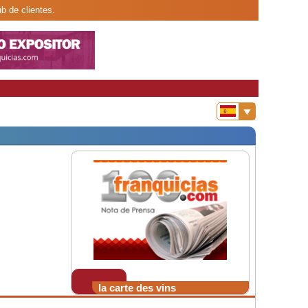
b de clientes.
la carte des vins