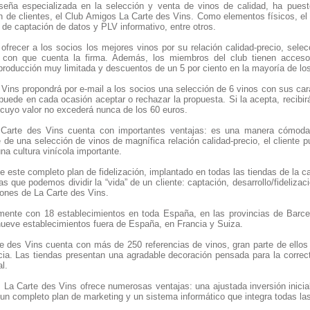
seña especializada en la selección y venta de vinos de calidad, ha pues
ón de clientes, el Club Amigos La Carte des Vins. Como elementos físicos, el
s de captación de datos y PLV informativo, entre otros.
 ofrecer a los socios los mejores vinos por su relación calidad-precio, sele
s con que cuenta la firma. Además, los miembros del club tienen acces
producción muy limitada y descuentos de un 5 por ciento en la mayoría de lo
Vins propondrá por e-mail a los socios una selección de 6 vinos con sus car
 puede en cada ocasión aceptar o rechazar la propuesta. Si la acepta, recibir
s cuyo valor no excederá nunca de los 60 euros.
 Carte des Vins cuenta con importantes ventajas: es una manera cómoda
e una selección de vinos de magnífica relación calidad-precio, el cliente pu
na cultura vinícola importante.
e este completo plan de fidelización, implantado en todas las tiendas de la
as que podemos dividir la “vida” de un cliente: captación, desarrollo/fidelizac
ones de La Carte des Vins.
mente con 18 establecimientos en toda España, en las provincias de Barcel
nueve establecimientos fuera de España, en Francia y Suiza.
e des Vins cuenta con más de 250 referencias de vinos, gran parte de ello
ia. Las tiendas presentan una agradable decoración pensada para la correc
l.
, La Carte des Vins ofrece numerosas ventajas: una ajustada inversión inicia
, un completo plan de marketing y un sistema informático que integra todas las