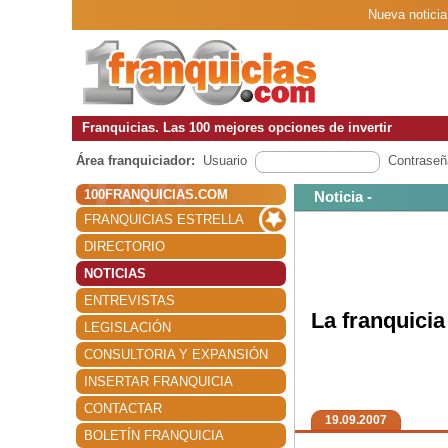
Nueva noticia
Franquicias. Las 100 mejores opciones de invertir
Área franquiciador:
Usuario
Contraseñ
100FRANQUICIAS.COM
Noticia -
FRANQUICIAS ESTRELLA
DIRECTORIO
NOTICIAS
ENTREVISTAS
La franquicia
LEGISLACIÓN
CONSULTORIA Y EXPANSIÓN
INSERTAR FRANQUICIA
CONTACTAR
19.09.2007
BOLETÍN FRANQUICIA