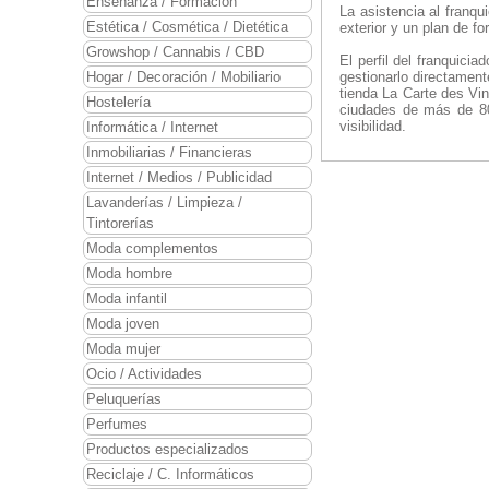
Enseñanza / Formación
La asistencia al franqu
Estética / Cosmética / Dietética
exterior y un plan de f
Growshop / Cannabis / CBD
El perfil del franquici
Hogar / Decoración / Mobiliario
gestionarlo directament
tienda La Carte des Vin
Hostelería
ciudades de más de 80
visibilidad.
Informática / Internet
Inmobiliarias / Financieras
Internet / Medios / Publicidad
Lavanderías / Limpieza /
Tintorerías
Moda complementos
Moda hombre
Moda infantil
Moda joven
Moda mujer
Ocio / Actividades
Peluquerías
Perfumes
Productos especializados
Reciclaje / C. Informáticos