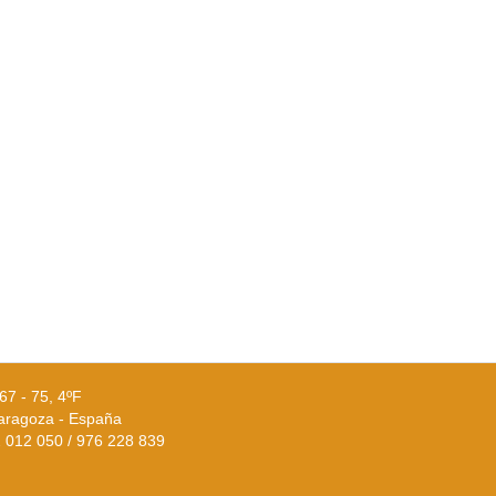
67 - 75, 4ºF
aragoza - España
02 012 050 / 976 228 839