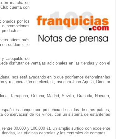
to en marcha su
 Club cuenta con
ccionados por los
o a promociones
s productos.
acterísticas más
á en su domicilio
 y asequible de
ede disfrutar de ventajas adicionales en las tiendas y con el
 cadena, nos está ayudando en lo que podríamos denominar las
ión y recuperación de clientes”, asegura Juan Arjona, Director
ona, Tarragona, Gerona, Madrid, Sevilla, Granada, Navarra,
s españoles aunque con presencia de caldos de otros países,
ta conservación de los vinos, con un sistema de estanterías
l (entre 80.000 y 100.000 €), un amplio surtido con excelente
 tiendas, las oficinas centrales y las centrales de compras.