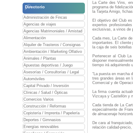
La Carte des Vins, en
Directorio
programa de fidelizaci
la Tarjeta Amigo, ficha
Administración de Fincas
El objetivo del Club es
Agencias de viajes
expertos profesionale
exclusivas, a vinos de 
Agencias Matrimoniales / Amistad
Alimentación
Cada mes, La Carte de 
importantes. El cliente
Alquiler de Trasteros / Consignas
la caja de seis botella
Ambientación / Marketing Olfativo
Pertenecer al Club La
Animales / Plantas
disponer mensualmente d
tiempo irá adquiriendo u
Apuestas deportivas / Juego
Asesorías / Consultorías / Legal
“La puesta en marcha d
tres grandes áreas en l
Automóviles
Comercial y de Operaci
Capital Privado / Inversión
La firma cuenta actual
Clínicas / Salud / Ópticas
Vizcaya y Castellón y 
Comercios Varios
Cada tienda de La Cart
Construcción / Reformas
especialmente de Franc
Copistería / Imprenta / Papelería
de almacenaje horizonta
Deportes / Gimnasios
De cara al franquiciado
Energías renovables
relación calidad-precio