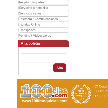
Regalo / Juguetes
Servicios a domicilio
Servicios varios
Telefonía / Comunicaciones
Tiendas Online
Transportes
Vending / Videocajeros
Alta boletín
Alta
C/ Coso 
50001 Z
Tlf. - 9
www.100franquicias.com