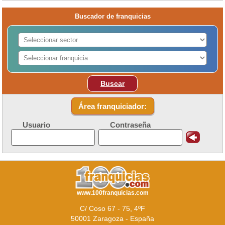
Buscador de franquicias
Buscar
Área franquiciador:
Usuario
Contraseña
www.100franquicias.com
C/ Coso 67 - 75, 4ºF
50001 Zaragoza - España