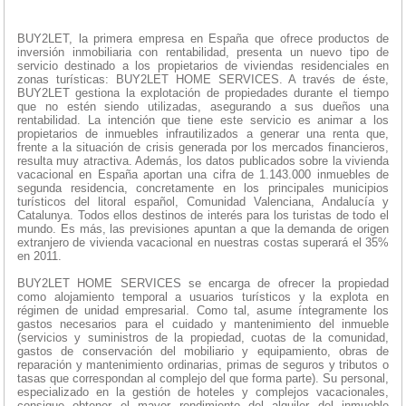
BUY2LET, la primera empresa en España que ofrece productos de
inversión inmobiliaria con rentabilidad, presenta un nuevo tipo de
servicio destinado a los propietarios de viviendas residenciales en
zonas turísticas: BUY2LET HOME SERVICES. A través de éste,
BUY2LET gestiona la explotación de propiedades durante el tiempo
que no estén siendo utilizadas, asegurando a sus dueños una
rentabilidad. La intención que tiene este servicio es animar a los
propietarios de inmuebles infrautilizados a generar una renta que,
frente a la situación de crisis generada por los mercados financieros,
resulta muy atractiva. Además, los datos publicados sobre la vivienda
vacacional en España aportan una cifra de 1.143.000 inmuebles de
segunda residencia, concretamente en los principales municipios
turísticos del litoral español, Comunidad Valenciana, Andalucía y
Catalunya. Todos ellos destinos de interés para los turistas de todo el
mundo. Es más, las previsiones apuntan a que la demanda de origen
extranjero de vivienda vacacional en nuestras costas superará el 35%
en 2011.
BUY2LET HOME SERVICES se encarga de ofrecer la propiedad
como alojamiento temporal a usuarios turísticos y la explota en
régimen de unidad empresarial. Como tal, asume íntegramente los
gastos necesarios para el cuidado y mantenimiento del inmueble
(servicios y suministros de la propiedad, cuotas de la comunidad,
gastos de conservación del mobiliario y equipamiento, obras de
reparación y mantenimiento ordinarias, primas de seguros y tributos o
tasas que correspondan al complejo del que forma parte). Su personal,
especializado en la gestión de hoteles y complejos vacacionales,
consigue obtener el mayor rendimiento del alquiler del inmueble