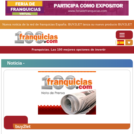
Nueva noticia de la red de franquicias España. BUY2LET lanza su nuevo producto BUY2LET
HOME SERVICES.
Franquicias. Las 100 mejores opciones de invertir
Noticia -
buy2let