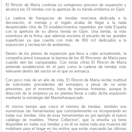
El Rincón de María continúa su vertiginoso proceso de expansión y
alcanza las 33 tiendas con la apertura de su tienda emblema en Gijón
La cadena de franquicias de tiendas murciana dedicada a la
decoración, el menaje y el regalo acaba de llegar a la nada
despreciable cifra de 33 establecimientos repartidos por toda España
con la apertura de su última tienda en Gijón. Una tienda, la más
ostentosa de la firma, que además encierra el encanto de las grandes
superficies ya que cuenta con más de 850 m2 dedicados a la
exposición y recreación de ambientes.
Dentro de los planes de expansión que lleva a cabo actualmente, la
compañía prevé traspasar la barrera de los 40 Rincones de María para
cuando den las campanadas. Con estas cifras El Rincón de María
pretende establecerse en el país como la cadena de tiendas más
relevante dentro del sector en el que se enmarca.
Con poco más de un año de vida, El Rincón de María recibe multitud
de solicitudes procedentes del extranjero a pesar de no estar
presentes, por el momento, fuera de nuestras fronteras; aunque la
dirección de la empresa ya se plantea llevar a cabo dicha expansión
mediante la estrategia del Masterfranquiciado.
Al mismo tiempo que crece el número de tiendas, también son
numerosas las herramientas que constantemente va incorporando en
todas sus tiendas. Una de esas herramientas es por ejemplo el nuevo
catálogo de muebles, “Home Collection”, que la enseña ya tiene
disponible en todas sus tiendas y en él se reúne toda una muestra del
mobiliario para el hogar en los estilos que están marcando las últimas