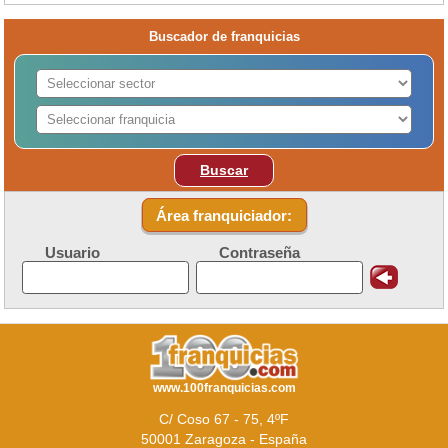
Buscador de franquicias
Buscar
Área franquiciador:
Usuario
Contraseña
www.100franquicias.com
C/ Coso 67 - 75, 4ºF
50001 Zaragoza - España