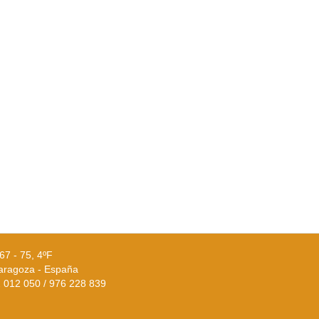
67 - 75, 4ºF
aragoza - España
02 012 050 / 976 228 839