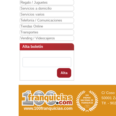
Regalo / Juguetes
Servicios a domicilio
Servicios varios
Telefonía / Comunicaciones
Tiendas Online
Transportes
Vending / Videocajeros
Alta boletín
Alta
C/ Coso 
50001 Z
Tlf. - 9
www.100franquicias.com