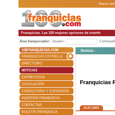
Nueva noti
Franquicias. Las 100 mejores opciones de invertir
Área franquiciador:
Usuario
Contraseñ
100FRANQUICIAS.COM
Noticia -
FRANQUICIAS ESTRELLA
DIRECTORIO
NOTICIAS
ENTREVISTAS
Franquicias 
LEGISLACIÓN
CONSULTORIA Y EXPANSIÓN
INSERTAR FRANQUICIA
CONTACTAR
24.07.2007
BOLETÍN FRANQUICIA