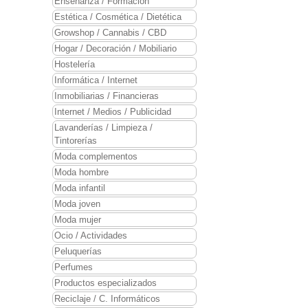
Enseñanza / Formación
Estética / Cosmética / Dietética
Growshop / Cannabis / CBD
Hogar / Decoración / Mobiliario
Hostelería
Informática / Internet
Inmobiliarias / Financieras
Internet / Medios / Publicidad
Lavanderías / Limpieza /
Tintorerías
Moda complementos
Moda hombre
Moda infantil
Moda joven
Moda mujer
Ocio / Actividades
Peluquerías
Perfumes
Productos especializados
Reciclaje / C. Informáticos