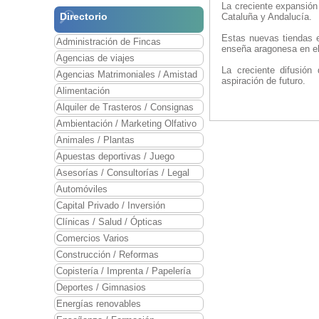
La creciente expansión
Directorio
Cataluña y Andalucía.
Estas nuevas tiendas e
Administración de Fincas
enseña aragonesa en el
Agencias de viajes
La creciente difusión
Agencias Matrimoniales / Amistad
aspiración de futuro.
Alimentación
Alquiler de Trasteros / Consignas
Ambientación / Marketing Olfativo
Animales / Plantas
Apuestas deportivas / Juego
Asesorías / Consultorías / Legal
Automóviles
Capital Privado / Inversión
Clínicas / Salud / Ópticas
Comercios Varios
Construcción / Reformas
Copistería / Imprenta / Papelería
Deportes / Gimnasios
Energías renovables