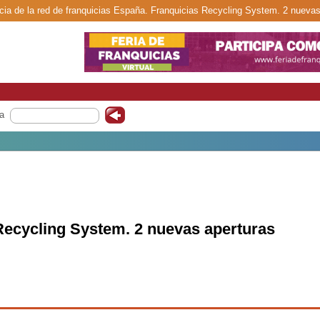
cia de la red de franquicias España. Franquicias Recycling System. 2 nuevas
a
Recycling System. 2 nuevas aperturas