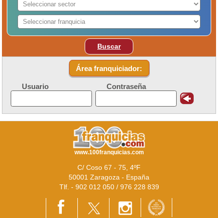
Buscar
Área franquiciador:
Usuario
Contraseña
www.100franquicias.com
C/ Coso 67 - 75, 4ºF
50001 Zaragoza - España
Tlf. - 902 012 050 / 976 228 839