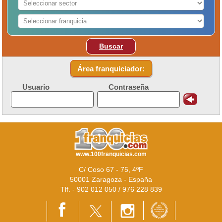
Buscar
Área franquiciador:
Usuario
Contraseña
www.100franquicias.com
C/ Coso 67 - 75, 4ºF
50001 Zaragoza - España
Tlf. - 902 012 050 / 976 228 839