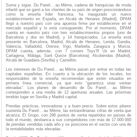
Suma y sigue. Du Pareil... au Même, cadena de franquicias de moda
infantil que se ganó a los clientes de su país de origen posicionándose
como la enseña líder francesa, ha inaugurado un nuevo
establecimiento en España, en Alcalá de Henares (Madrid). DPAM
llegó a nuestro país con una apuesta firme por establecerse en el
mercado español y lo está consiguiendo. Por el momento, DPAM
cuenta en nuestro país con tres establecimientos propios (uno de
Barcelona y dos en Madrid), y 14 franquiciados. La enseña está
presente en Barcelona, Madrid, Alcalà de Henares, Lerida, Gandia,
Valencia, Valladolid, Orense, Vigo, Marbella, Zaragoza y Murcia.
DPAM cuenta, además, con 7 corners Toys’R Us en Madrid,
Cartagena, Málaga, Sant Quirze (Barcelona), Alcobendas (Madrid),
Alcalá de Guadaira (Sevilla) y Castellón.
Los intereses de Du Pareil... au Même pasan por entrar en todas las
capitales españolas. En cuanto a la ubicación de los locales, los
responsables de la enseña recomiendan que estén situados en
primera línea comercial, ya que esto “garantiza unas ventas
elevadas”. Los planes de desarrollo de Du Pareil... au Même
corresponden a una media de 12 aperturas anuales. Las próximas
tendrán lugar en Sevilla y Madrid capital.
Prendas prácticas, innovadoras y a buen precio. Sobre estos pilares
sustenta Du Pareil... au Même, las extraordinarias cifras de venta que
alcanza. El Grupo, con 298 puntos de venta repartidos en países de
todo el mundo, desbanca a sus competidores con más de 17.000.000
de prendas vendidas cada año y se posiciona en el sector con una de
la rentabilidades más elevadas.