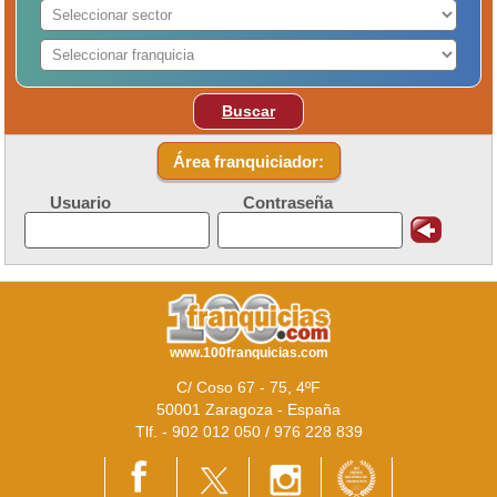
Buscar
Área franquiciador:
Usuario
Contraseña
www.100franquicias.com
C/ Coso 67 - 75, 4ºF
50001 Zaragoza - España
Tlf. - 902 012 050 / 976 228 839