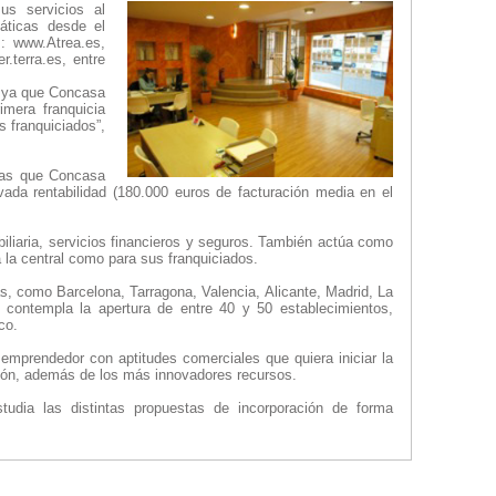
us servicios al
máticas desde el
s: www.Atrea.es,
.terra.es, entre
a, ya que Concasa
mera franquicia
s franquiciados”,
ajas que Concasa
vada rentabilidad (180.000 euros de facturación media en el
obiliaria, servicios financieros y seguros. También actúa como
 la central como para sus franquiciados.
s, como Barcelona, Tarragona, Valencia, Alicante, Madrid, La
 contempla la apertura de entre 40 y 50 establecimientos,
co.
r emprendedor con aptitudes comerciales que quiera iniciar la
ción, además de los más innovadores recursos.
tudia las distintas propuestas de incorporación de forma