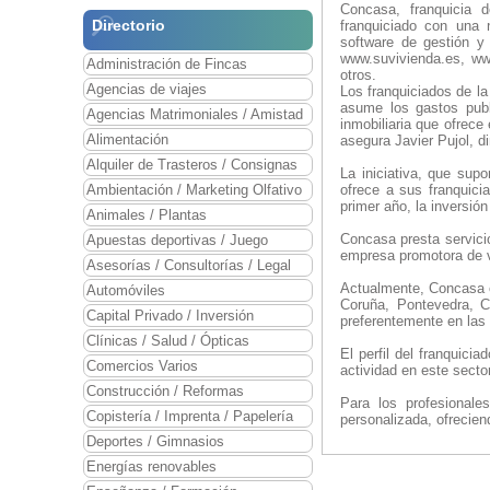
Concasa, franquicia d
Directorio
franquiciado con una 
software de gestión y 
www.suvivienda.es, ww
Administración de Fincas
otros.
Agencias de viajes
Los franquiciados de la
asume los gastos publ
Agencias Matrimoniales / Amistad
inmobiliaria que ofrece
Alimentación
asegura Javier Pujol, d
Alquiler de Trasteros / Consignas
La iniciativa, que su
Ambientación / Marketing Olfativo
ofrece a sus franquici
primer año, la inversión
Animales / Plantas
Concasa presta servicio
Apuestas deportivas / Juego
empresa promotora de vi
Asesorías / Consultorías / Legal
Actualmente, Concasa c
Automóviles
Coruña, Pontevedra, C
Capital Privado / Inversión
preferentemente en las
Clínicas / Salud / Ópticas
El perfil del franquici
Comercios Varios
actividad en este sect
Construcción / Reformas
Para los profesionale
Copistería / Imprenta / Papelería
personalizada, ofrecien
Deportes / Gimnasios
Energías renovables