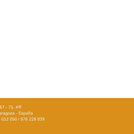
67 - 75, 4ºF
aragoza - España
02 012 050 / 976 228 839