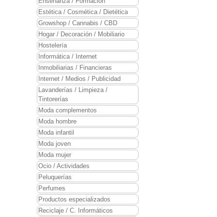
Enseñanza / Formación
Estética / Cosmética / Dietética
Growshop / Cannabis / CBD
Hogar / Decoración / Mobiliario
Hostelería
Informática / Internet
Inmobiliarias / Financieras
Internet / Medios / Publicidad
Lavanderías / Limpieza /
Tintorerías
Moda complementos
Moda hombre
Moda infantil
Moda joven
Moda mujer
Ocio / Actividades
Peluquerías
Perfumes
Productos especializados
Reciclaje / C. Informáticos