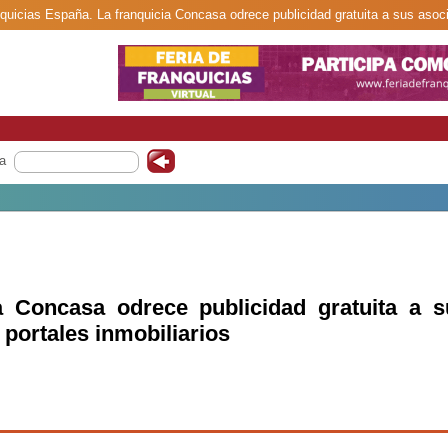
nquicias España. La franquicia Concasa odrece publicidad gratuita a sus asoci
a
a Concasa odrece publicidad gratuita a s
portales inmobiliarios