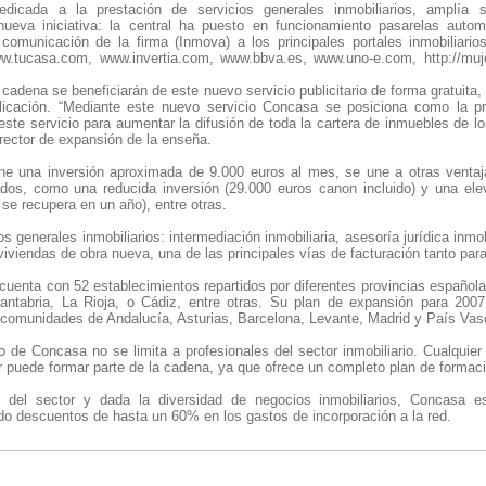
edicada a la prestación de servicios generales inmobiliarios, amplía s
nueva iniciativa: la central ha puesto en funcionamiento pasarelas auto
comunicación de la firma (Inmova) a los principales portales inmobiliario
w.tucasa.com, www.invertia.com, www.bbva.es, www.uno-e.com, http://mujer
 cadena se beneficiarán de este nuevo servicio publicitario de forma gratuit
icación. “Mediante este nuevo servicio Concasa se posiciona como la pri
 este servicio para aumentar la difusión de toda la cartera de inmuebles de lo
irector de expansión de la enseña.
pone una inversión aproximada de 9.000 euros al mes, se une a otras vent
ados, como una reducida inversión (29.000 euros canon incluido) y una ele
 se recupera en un año), entre otras.
s generales inmobiliarios: intermediación inmobiliaria, asesoría jurídica inm
viendas de obra nueva, una de las principales vías de facturación tanto para
uenta con 52 establecimientos repartidos por diferentes provincias española
antabria, La Rioja, o Cádiz, entre otras. Su plan de expansión para 2007
 comunidades de Andalucía, Asturias, Barcelona, Levante, Madrid y País Vas
ado de Concasa no se limita a profesionales del sector inmobiliario. Cualquie
or puede formar parte de la cadena, ya que ofrece un completo plan de forma
s del sector y dada la diversidad de negocios inmobiliarios, Concasa es
do descuentos de hasta un 60% en los gastos de incorporación a la red.