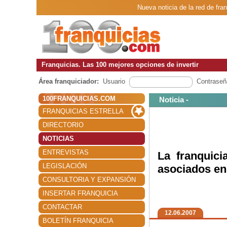
Nueva noticia de la red de fra
Franquicias. Las 100 mejores opciones de invertir
Área franquiciador:
Usuario
Contraseñ
100FRANQUICIAS.COM
Noticia -
FRANQUICIAS ESTRELLA
DIRECTORIO
NOTICIAS
ENTREVISTAS
La franquici
LEGISLACIÓN
asociados en 
CONSULTORIA Y EXPANSIÓN
INSERTAR FRANQUICIA
CONTACTAR
12.06.2007
BOLETÍN FRANQUICIA