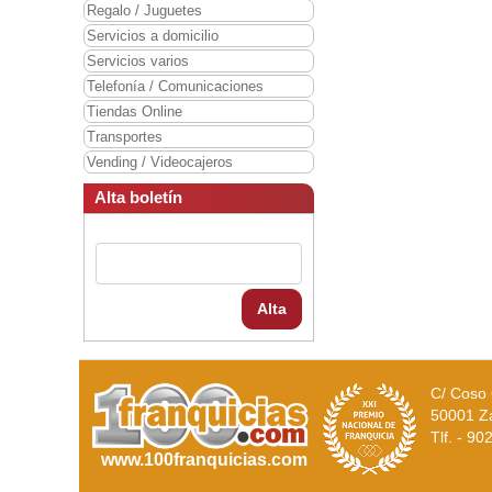
Regalo / Juguetes
Servicios a domicilio
Servicios varios
Telefonía / Comunicaciones
Tiendas Online
Transportes
Vending / Videocajeros
Alta boletín
Alta
C/ Coso 
50001 Z
Tlf. - 9
www.100franquicias.com