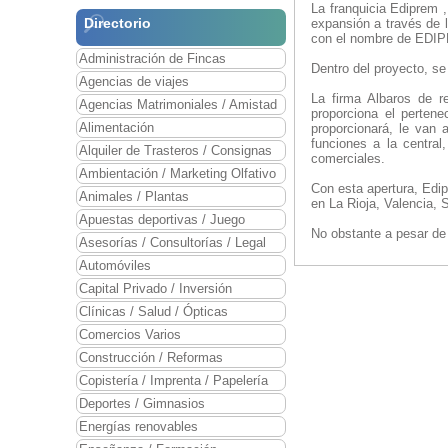
La franquicia Ediprem ,
Directorio
expansión a través de l
con el nombre de EDI
Administración de Fincas
Dentro del proyecto, se 
Agencias de viajes
La firma Albaros de r
Agencias Matrimoniales / Amistad
proporciona el perten
Alimentación
proporcionará, le van a
funciones a la centra
Alquiler de Trasteros / Consignas
comerciales.
Ambientación / Marketing Olfativo
Con esta apertura, Edi
Animales / Plantas
en La Rioja, Valencia, 
Apuestas deportivas / Juego
No obstante a pesar de 
Asesorías / Consultorías / Legal
Automóviles
Capital Privado / Inversión
Clínicas / Salud / Ópticas
Comercios Varios
Construcción / Reformas
Copistería / Imprenta / Papelería
Deportes / Gimnasios
Energías renovables