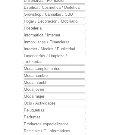
Enseñanza / Formación
Estética / Cosmética / Dietética
Growshop / Cannabis / CBD
Hogar / Decoración / Mobiliario
Hostelería
Informática / Internet
Inmobiliarias / Financieras
Internet / Medios / Publicidad
Lavanderías / Limpieza /
Tintorerías
Moda complementos
Moda hombre
Moda infantil
Moda joven
Moda mujer
Ocio / Actividades
Peluquerías
Perfumes
Productos especializados
Reciclaje / C. Informáticos