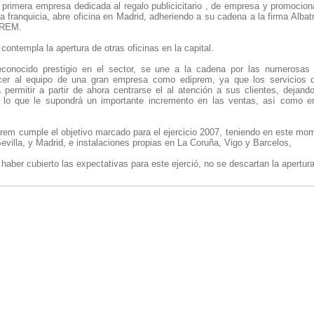
 primera empresa dedicada al regalo publicicitario , de empresa y promocion
a franquicia, abre oficina en Madrid, adheriendo a su cadena a la firma Alba
PREM.
contempla la apertura de otras oficinas en la capital.
econocido prestigio en el sector, se une a la cadena por las numerosas 
ecer al equipo de una gran empresa como ediprem, ya que los servicios q
 permitir a partir de ahora centrarse el al atención a sus clientes, dejand
l, lo que le supondrá un importante incremento en las ventas, así como 
prem cumple el objetivo marcado para el ejercicio 2007, teniendo en este mom
Sevilla, y Madrid, e instalaciones propias en La Coruña, Vigo y Barcelos,
haber cubierto las expectativas para este ejerció, no se descartan la apertur