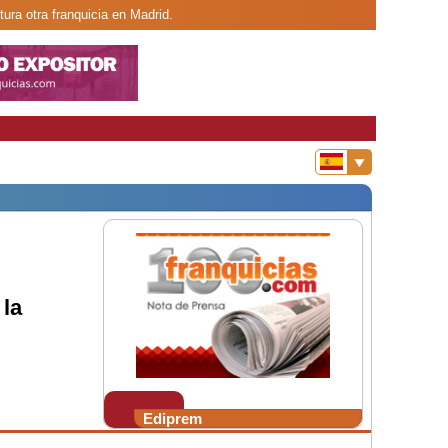
ura otra franquicia en Madrid.
la
Ediprem