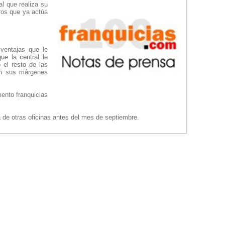
al que realiza su
tros que ya actúa
ventajas que le
ue la central le
o el resto de las
en sus márgenes
ento franquicias
a de otras oficinas antes del mes de septiembre.