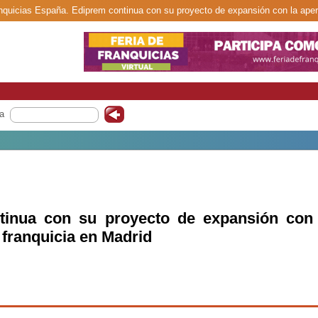
anquicias España. Ediprem continua con su proyecto de expansión con la apert
a
tinua con su proyecto de expansión con 
 franquicia en Madrid