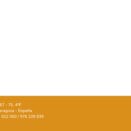
67 - 75, 4ºF
aragoza - España
02 012 050 / 976 228 839