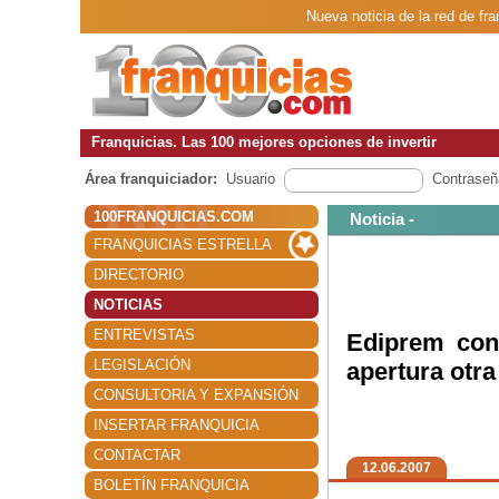
Nueva noticia de la red de fr
Franquicias. Las 100 mejores opciones de invertir
Área franquiciador:
Usuario
Contraseñ
100FRANQUICIAS.COM
Noticia -
FRANQUICIAS ESTRELLA
DIRECTORIO
NOTICIAS
ENTREVISTAS
Ediprem con
LEGISLACIÓN
apertura otra
CONSULTORIA Y EXPANSIÓN
INSERTAR FRANQUICIA
CONTACTAR
12.06.2007
BOLETÍN FRANQUICIA