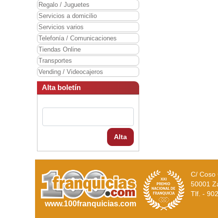
Regalo / Juguetes
Servicios a domicilio
Servicios varios
Telefonía / Comunicaciones
Tiendas Online
Transportes
Vending / Videocajeros
Alta boletín
Alta
C/ Coso 
50001 Z
Tlf. - 9
www.100franquicias.com