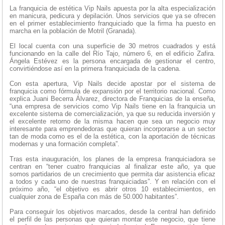
La franquicia de estética Vip Nails apuesta por la alta especialización
en manicura, pedicura y depilación. Unos servicios que ya se ofrecen
en el primer establecimiento franquiciado que la firma ha puesto en
marcha en la población de Motril (Granada).
El local cuenta con una superficie de 30 metros cuadrados y está
funcionando en la calle del Río Tajo, número 6, en el edificio Zafira.
Ángela Estévez es la persona encargada de gestionar el centro,
convirtiéndose así en la primera franquiciada de la cadena.
Con esta apertura, Vip Nails decide apostar por el sistema de
franquicia como fórmula de expansión por el territorio nacional. Como
explica Juani Becerra Álvarez, directora de Franquicias de la enseña,
“una empresa de servicios como Vip Nails tiene en la franquicia un
excelente sistema de comercialización, ya que su reducida inversión y
el excelente retorno de la misma hacen que sea un negocio muy
interesante para emprendedoras que quieran incorporarse a un sector
tan de moda como es el de la estética, con la aportación de técnicas
modernas y una formación completa”.
Tras esta inauguración, los planes de la empresa franquiciadora se
centran en “tener cuatro franquicias al finalizar este año, ya que
somos partidarios de un crecimiento que permita dar asistencia eficaz
a todos y cada uno de nuestras franquiciadas”. Y en relación con el
próximo año, “el objetivo es abrir otros 10 establecimientos, en
cualquier zona de España con más de 50.000 habitantes”.
Para conseguir los objetivos marcados, desde la central han definido
el perfil de las personas que quieran montar este negocio, que tiene