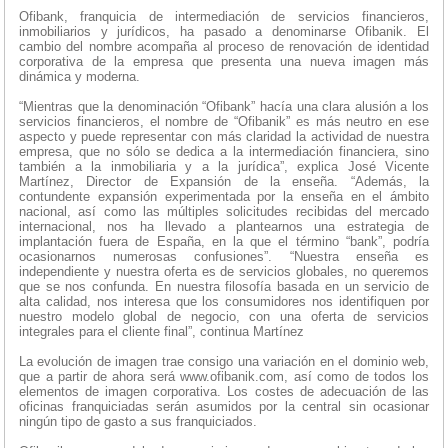
Ofibank, franquicia de intermediación de servicios financieros,
inmobiliarios y jurídicos, ha pasado a denominarse Ofibanik. El
cambio del nombre acompaña al proceso de renovación de identidad
corporativa de la empresa que presenta una nueva imagen más
dinámica y moderna.
“Mientras que la denominación “Ofibank” hacía una clara alusión a los
servicios financieros, el nombre de “Ofibanik” es más neutro en ese
aspecto y puede representar con más claridad la actividad de nuestra
empresa, que no sólo se dedica a la intermediación financiera, sino
también a la inmobiliaria y a la jurídica”, explica José Vicente
Martínez, Director de Expansión de la enseña. “Además, la
contundente expansión experimentada por la enseña en el ámbito
nacional, así como las múltiples solicitudes recibidas del mercado
internacional, nos ha llevado a plantearnos una estrategia de
implantación fuera de España, en la que el término “bank”, podría
ocasionarnos numerosas confusiones”. “Nuestra enseña es
independiente y nuestra oferta es de servicios globales, no queremos
que se nos confunda. En nuestra filosofía basada en un servicio de
alta calidad, nos interesa que los consumidores nos identifiquen por
nuestro modelo global de negocio, con una oferta de servicios
integrales para el cliente final”, continua Martínez
La evolución de imagen trae consigo una variación en el dominio web,
que a partir de ahora será www.ofibanik.com, así como de todos los
elementos de imagen corporativa. Los costes de adecuación de las
oficinas franquiciadas serán asumidos por la central sin ocasionar
ningún tipo de gasto a sus franquiciados.