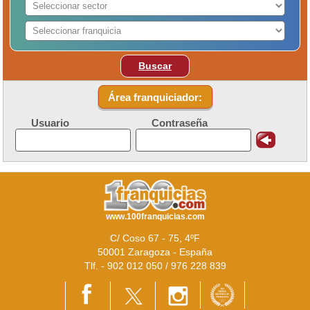
Buscar
Área franquiciador:
Usuario
Contraseña
www.100franquicias.com
C/ Coso 67 - 75, 4ºF
50001 Zaragoza - España
Tlf. - 902 012 050 / 976 228 839