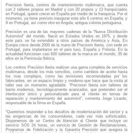
Precision Iberia, centros de mantenimiento multimarca, que cuenta
con 2 talleres propios en Madrid y con 20 propios y 13 franquiciados
en Portugal, quiere crecer en España por medio de la franquicia. Por el
momento, ya tiene previsto inaugurar este año 6 centros en España, y
9 en Portugal, así como otro en Angola, antigua colonia portuguesa.
Precision es una de las mayores cadenas de la “Nueva Distribución
Automóvil” del mundo. Nació en Estados Unidos en 1975, y desde
este país se ha extendido a otros países de América y Asia. En
Europa crece desde 2000 de la mano de Precision Iberia, con sede en
Portugal, para implantarse en el país luso, España y Polonia. En la
actualidad funcionan casi 600 talleres de la marca en el mundo, 35 de
ellos en la Península Ibérica.
Los centros Precision Iberia realizan una gama completa de servicios
multimarca, desde los más sencillos, como cambios de aceite hasta
los mas complejos, como las revisiones recomendadas por los
fabricantes, en un espacio limpio y moderno que hace que la visita al
taller sea un momento agradable. “Precision Iberia son talleres de
barrio modernos, tecnológicamente avanzados, que pretenden ser el
interlocutor único y personalizado para el cliente en temas de
reparación y mantenimiento del automóvil”, comenta Jorge Lizardo,
responsable de la firma en España.
“Queremos responder a los desafíos de modernización del sector y a
las exigencias de los consumidores, cada vez más sofisticados.
Disponemos de un Centro de Atención al Cliente que incluye un
servicio SOS 24 horas, un servicio de Gestión de Reclamaciones,
Programas de Fidelización y la Garantía Precisión que asegura la