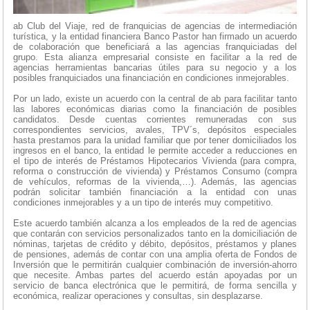
ab Club del Viaje, red de franquicias de agencias de intermediación
turística, y la entidad financiera Banco Pastor han firmado un acuerdo
de colaboración que beneficiará a las agencias franquiciadas del
grupo. Esta alianza empresarial consiste en facilitar a la red de
agencias herramientas bancarias útiles para su negocio y a los
posibles franquiciados una financiación en condiciones inmejorables.
Por un lado, existe un acuerdo con la central de ab para facilitar tanto
las labores económicas diarias como la financiación de posibles
candidatos. Desde cuentas corrientes remuneradas con sus
correspondientes servicios, avales, TPV´s, depósitos especiales
hasta prestamos para la unidad familiar que por tener domiciliados los
ingresos en el banco, la entidad le permite acceder a reducciones en
el tipo de interés de Préstamos Hipotecarios Vivienda (para compra,
reforma o construcción de vivienda) y Préstamos Consumo (compra
de vehículos, reformas de la vivienda,…). Además, las agencias
podrán solicitar también financiación a la entidad con unas
condiciones inmejorables y a un tipo de interés muy competitivo.
Este acuerdo también alcanza a los empleados de la red de agencias
que contarán con servicios personalizados tanto en la domiciliación de
nóminas, tarjetas de crédito y débito, depósitos, préstamos y planes
de pensiones, además de contar con una amplia oferta de Fondos de
Inversión que le permitirán cualquier combinación de inversión-ahorro
que necesite. Ambas partes del acuerdo están apoyadas por un
servicio de banca electrónica que le permitirá, de forma sencilla y
económica, realizar operaciones y consultas, sin desplazarse.