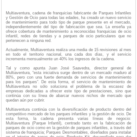
Multiaventura, cadena de franquicias fabricante de Parques Infantiles
y Gestión de Ocio para todas las edades, ha creado un nuevo servicio
de mantenimiento para todo tipo de parque presente en el mercado,
independientemente del tipo de fabricación que sea. La enseña ya
ofrece cobertura de mantenimiento a reconocidas franquicias de ocio
infantil, redes de tiendas y a parques de ocio particulares que no
pertenecen a ninguna red.
Actualmente, Multiaventura realiza una media de 15 revisiones al mes
en todo el territorio nacional, una cada dos días, y el servicio
incrementa mensualmente un 40% los ingresos de la cadena.
Tal y como apunta Juan José Saavedra, director general de
Multiaventura, “esta iniciativa surge dentro de un mercado maduro al
80%, pero con una fuerte demanda de servicios de mantenimiento
para los parques”. De esta forma, el servicio de mantenimiento de
Multiaventura no sólo soluciona el problema de la escasez de
empresas dedicadas a ofrecer este tipo de prestaciones, sino que
continúa con su línea de abarcar nuevos nichos de mercado que
quedan aún por cubrir.
Multiaventura continúa con la diversificación de producto dentro del
competitivo mercado de los parques infantiles y la gestión de ocio. De
esta forma, la cadena presenta varias líneas de negocio:
Multiaventura (Parque Infantil), centrado tanto en la fabricación de
parques de ocio como en la gestión de parques infantiles, a través del
sistema de franquicia; Parques Desmontables, diseñados para instalar
en el interior de zonas de ocio; Producto Kit, desarrollado para dar