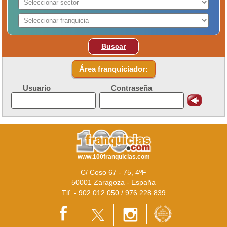
Buscar
Área franquiciador:
Usuario
Contraseña
www.100franquicias.com
C/ Coso 67 - 75, 4ºF
50001 Zaragoza - España
Tlf. - 902 012 050 / 976 228 839