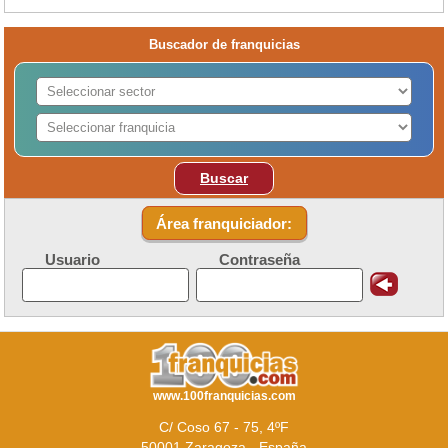
Buscador de franquicias
Buscar
Área franquiciador:
Usuario
Contraseña
www.100franquicias.com
C/ Coso 67 - 75, 4ºF
50001 Zaragoza - España