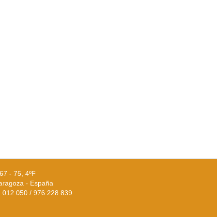
67 - 75, 4ºF
aragoza - España
02 012 050 / 976 228 839