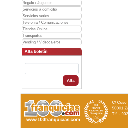
Regalo / Juguetes
Servicios a domicilio
Servicios varios
Telefonía / Comunicaciones
Tiendas Online
Transportes
Vending / Videocajeros
Alta boletín
Alta
C/ Coso 
50001 Z
Tlf. - 9
www.100franquicias.com