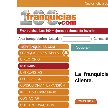
Nueva noticia de
Franquicias. Las 100 mejores opciones de invertir
Área franquiciador:
Usuario
Contraseñ
100FRANQUICIAS.COM
Noticia -
FRANQUICIAS ESTRELLA
DIRECTORIO
NOTICIAS
ENTREVISTAS
La franquici
LEGISLACIÓN
cliente.
CONSULTORIA Y EXPANSIÓN
INSERTAR FRANQUICIA
CONTACTAR
29.03.2007
BOLETÍN FRANQUICIA