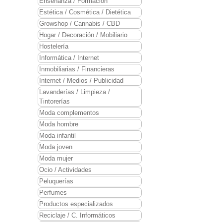
Enseñanza / Formación
Estética / Cosmética / Dietética
Growshop / Cannabis / CBD
Hogar / Decoración / Mobiliario
Hostelería
Informática / Internet
Inmobiliarias / Financieras
Internet / Medios / Publicidad
Lavanderías / Limpieza /
Tintorerías
Moda complementos
Moda hombre
Moda infantil
Moda joven
Moda mujer
Ocio / Actividades
Peluquerías
Perfumes
Productos especializados
Reciclaje / C. Informáticos