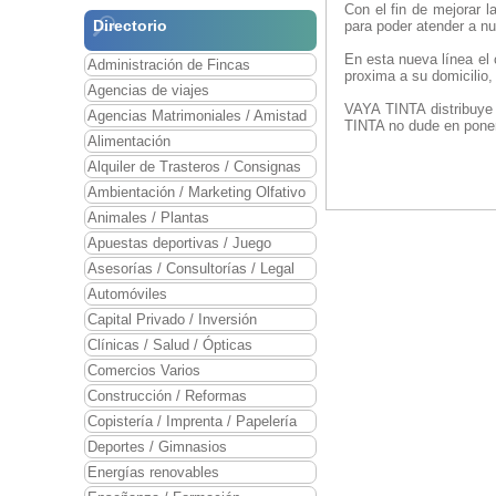
Con el fin de mejorar 
Directorio
para poder atender a nu
En esta nueva línea el 
Administración de Fincas
proxima a su domicilio,
Agencias de viajes
VAYA TINTA distribuye 
Agencias Matrimoniales / Amistad
TINTA no dude en poner
Alimentación
Alquiler de Trasteros / Consignas
Ambientación / Marketing Olfativo
Animales / Plantas
Apuestas deportivas / Juego
Asesorías / Consultorías / Legal
Automóviles
Capital Privado / Inversión
Clínicas / Salud / Ópticas
Comercios Varios
Construcción / Reformas
Copistería / Imprenta / Papelería
Deportes / Gimnasios
Energías renovables