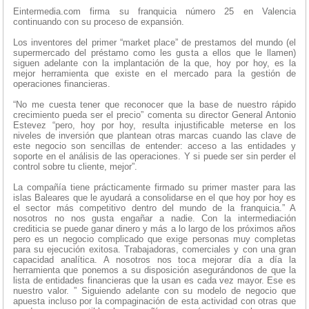
Eintermedia.com firma su franquicia número 25 en Valencia
continuando con su proceso de expansión.
Los inventores del primer “market place” de prestamos del mundo (el
supermercado del préstamo como les gusta a ellos que le llamen)
siguen adelante con la implantación de la que, hoy por hoy, es la
mejor herramienta que existe en el mercado para la gestión de
operaciones financieras.
“No me cuesta tener que reconocer que la base de nuestro rápido
crecimiento pueda ser el precio” comenta su director General Antonio
Estevez “pero, hoy por hoy, resulta injustificable meterse en los
niveles de inversión que plantean otras marcas cuando las clave de
este negocio son sencillas de entender: acceso a las entidades y
soporte en el análisis de las operaciones. Y si puede ser sin perder el
control sobre tu cliente, mejor”.
La compañía tiene prácticamente firmado su primer master para las
islas Baleares que le ayudará a consolidarse en el que hoy por hoy es
el sector más competitivo dentro del mundo de la franquicia.” A
nosotros no nos gusta engañar a nadie. Con la intermediación
crediticia se puede ganar dinero y más a lo largo de los próximos años
pero es un negocio complicado que exige personas muy completas
para su ejecución exitosa. Trabajadoras, comerciales y con una gran
capacidad analítica. A nosotros nos toca mejorar día a día la
herramienta que ponemos a su disposición asegurándonos de que la
lista de entidades financieras que la usan es cada vez mayor. Ese es
nuestro valor. ” Siguiendo adelante con su modelo de negocio que
apuesta incluso por la compaginación de esta actividad con otras que