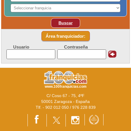
Buscar
Área franquiciador:
Usuario
Contraseña
www.100franquicias.com
C/ Coso 67 - 75, 4ºF
50001 Zaragoza - España
Tlf. - 902 012 050 / 976 228 839