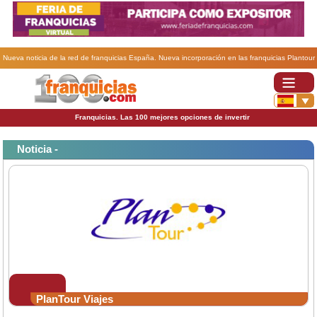
Nueva noticia de la red de franquicias España. Nueva incorporación en las franquicias Plantour
Viajes..
Franquicias. Las 100 mejores opciones de invertir
Noticia -
PlanTour Viajes