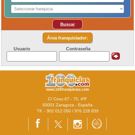
Buscar
Área franquiciador:
Usuario
Contraseña
www.100franquicias.com
C/ Coso 67 - 75, 4ºF
50001 Zaragoza - España
Tlf. - 902 012 050 / 976 228 839