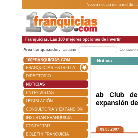
Nueva noticia de la red de f
Franquicias. Las 100 mejores opciones de invertir
Área franquiciador:
Usuario
Contraseñ
100FRANQUICIAS.COM
Noticia -
FRANQUICIAS ESTRELLA
DIRECTORIO
NOTICIAS
ENTREVISTAS
ab Club de
LEGISLACIÓN
expansión de
CONSULTORIA Y EXPANSIÓN
INSERTAR FRANQUICIA
CONTACTAR
09.03.2007
BOLETÍN FRANQUICIA