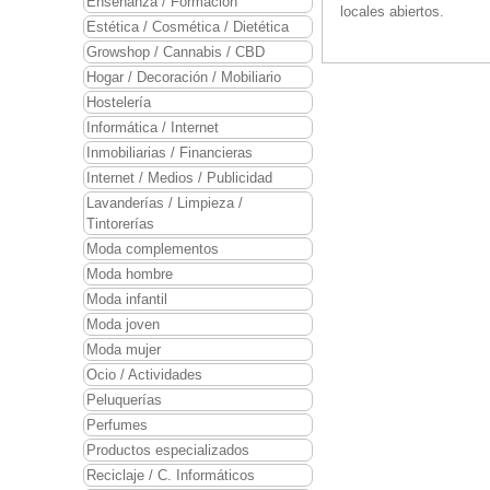
Enseñanza / Formación
locales abiertos.
Estética / Cosmética / Dietética
Growshop / Cannabis / CBD
Hogar / Decoración / Mobiliario
Hostelería
Informática / Internet
Inmobiliarias / Financieras
Internet / Medios / Publicidad
Lavanderías / Limpieza /
Tintorerías
Moda complementos
Moda hombre
Moda infantil
Moda joven
Moda mujer
Ocio / Actividades
Peluquerías
Perfumes
Productos especializados
Reciclaje / C. Informáticos