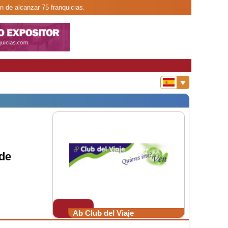
n de alcanzar 75 franquicias.
de
Ab Club del Viaje