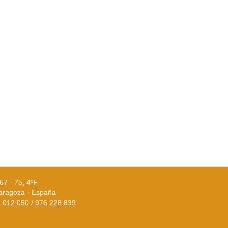
67 - 75, 4ºF
aragoza - España
02 012 050 / 976 228 839