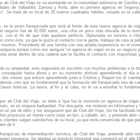
as ab Club del Viaje se va asentando en la comunidad autónoma de Castilla 
idades de Valladolid, Zamora y Ávila, abre su primera agencia en Segovia
is”. Se trata de un local de 20 metros cuadrados hábiles, situado en la call
, es la joven franquiciada que está al frente de esta nueva agencia de viaj
 el negocio fue de 42.000 euros, una cifra un poco más elevada de lo nor
s, con el fin de que todo quedase perfecto. Diplomada en turismo e info
o como éste, ya que le gusta el contacto con la gente, trabajar de cara al púb
s mismos. Procedente de una familia con una amplia experiencia en el mun
 franquicia porque como nos asegura “un agencia de viajes no es un negocio p
sita estar dentro de una cadena que te facilite el contacto con mayoristas 
l de su propiedad, esta segoviana se encontró con muchos problemas a la hor
 conseguido hasta ahora y en su momento disfrutó aprendiendo el día a
os dos meses que estuve aprendiendo junto a Cristina y Raquel me dí cuent
demás creo que es fundamental que la formación del franquiciado sea de cara
lases teóricas. La teoría, al fin y al cabo, no te va a enseñar lo fundamen
 por ab Club del Viaje, se debe a “que fue la inversión en agencia de via
ato, no es ninguna barbaridad. Por otra parte, me moleste en informarme y h
on un par de ellos y me aseguraron que ab Club del Viaje, les ha facilitado
hos proyectos en mente como rutas en bici, a caballo, etc, y pretende abrir
 clientes salgan satisfechos de su local, ya que está convencida de que par
ien de ti.
franquicias de intermediación turística, ab Club del Viaje, pretende abrir 
ienen presencia. Se plantea un proyecto trimestral que comenzó en el año 20