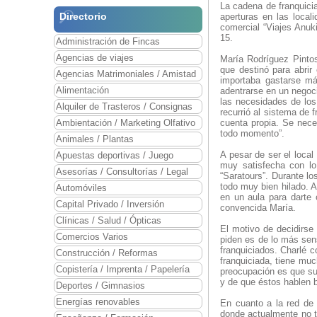
La cadena de franquici
Directorio
aperturas en las local
comercial “Viajes Anuk
15.
Administración de Fincas
Agencias de viajes
María Rodríguez Pintos
que destinó para abrir
Agencias Matrimoniales / Amistad
importaba gastarse má
Alimentación
adentrarse en un negoci
las necesidades de lo
Alquiler de Trasteros / Consignas
recurrió al sistema de
Ambientación / Marketing Olfativo
cuenta propia. Se nece
todo momento”.
Animales / Plantas
A pesar de ser el loca
Apuestas deportivas / Juego
muy satisfecha con lo
Asesorías / Consultorías / Legal
“Saratours”. Durante l
todo muy bien hilado. A
Automóviles
en un aula para darte c
Capital Privado / Inversión
convencida María.
Clínicas / Salud / Ópticas
El motivo de decidirse
Comercios Varios
piden es de lo más sens
franquiciados. Charlé c
Construcción / Reformas
franquiciada, tiene muc
Copistería / Imprenta / Papelería
preocupación es que sus
y de que éstos hablen b
Deportes / Gimnasios
Energías renovables
En cuanto a la red de 
donde actualmente no t