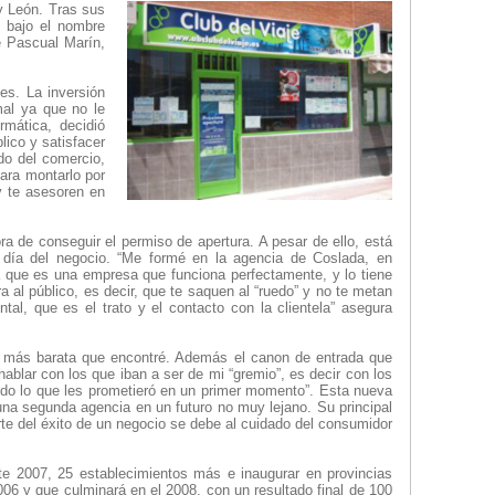
y León. Tras sus
, bajo el nombre
e Pascual Marín,
es. La inversión
mal ya que no le
rmática, decidió
lico y satisfacer
do del comercio,
ara montarlo por
y te asesoren en
a de conseguir el permiso de apertura. A pesar de ello, está
 día del negocio. “Me formé en la agencia de Coslada, en
a que es una empresa que funciona perfectamente, y lo tiene
 al público, es decir, que te saquen al “ruedo” y no te metan
tal, que es el trato y el contacto con la clientela” asegura
jes más barata que encontré. Además el canon de entrada que
ablar con los que iban a ser de mi “gremio”, es decir con los
 todo lo que les prometieró en un primer momento”. Esta nueva
 una segunda agencia en un futuro no muy lejano. Su principal
te del éxito de un negocio se debe al cuidado del consumidor
este 2007, 25 establecimientos más e inaugurar en provincias
06 y que culminará en el 2008, con un resultado final de 100