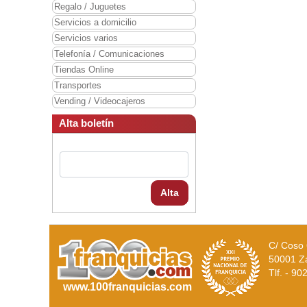
Regalo / Juguetes
Servicios a domicilio
Servicios varios
Telefonía / Comunicaciones
Tiendas Online
Transportes
Vending / Videocajeros
Alta boletín
Alta
C/ Coso 
50001 Z
Tlf. - 9
www.100franquicias.com