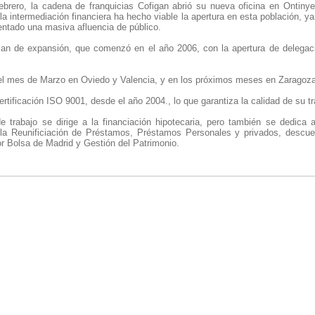
brero, la cadena de franquicias Cofigan abrió su nueva oficina en Ontinyen
a intermediación financiera ha hecho viable la apertura en esta población, y
entado una masiva afluencia de público.
lan de expansión, que comenzó en el año 2006, con la apertura de delegac
n el mes de Marzo en Oviedo y Valencia, y en los próximos meses en Zaragoz
ertificación ISO 9001, desde el año 2004., lo que garantiza la calidad de su tr
e trabajo se dirige a la financiación hipotecaria, pero también se dedica 
la Reunificiación de Préstamos, Préstamos Personales y privados, descue
or Bolsa de Madrid y Gestión del Patrimonio.