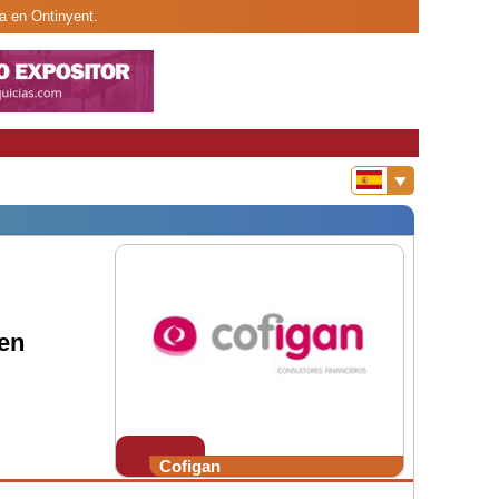
a en Ontinyent.
en
Cofigan