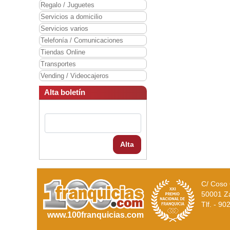
Regalo / Juguetes
Servicios a domicilio
Servicios varios
Telefonía / Comunicaciones
Tiendas Online
Transportes
Vending / Videocajeros
Alta boletín
Alta
C/ Coso 
50001 Z
Tlf. - 9
www.100franquicias.com