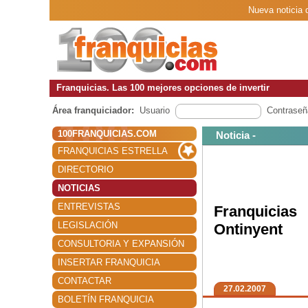
Nueva noticia 
Franquicias. Las 100 mejores opciones de invertir
Área franquiciador:
Usuario
Contraseñ
100FRANQUICIAS.COM
Noticia -
FRANQUICIAS ESTRELLA
DIRECTORIO
NOTICIAS
ENTREVISTAS
Franquicia
LEGISLACIÓN
Ontinyent
CONSULTORIA Y EXPANSIÓN
INSERTAR FRANQUICIA
CONTACTAR
27.02.2007
BOLETÍN FRANQUICIA