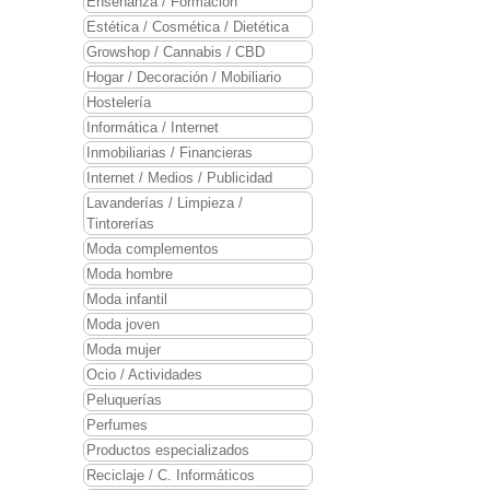
Enseñanza / Formación
Estética / Cosmética / Dietética
Growshop / Cannabis / CBD
Hogar / Decoración / Mobiliario
Hostelería
Informática / Internet
Inmobiliarias / Financieras
Internet / Medios / Publicidad
Lavanderías / Limpieza /
Tintorerías
Moda complementos
Moda hombre
Moda infantil
Moda joven
Moda mujer
Ocio / Actividades
Peluquerías
Perfumes
Productos especializados
Reciclaje / C. Informáticos