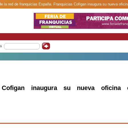
de la red de franquicias España. Franquicias Cofigan inaugura su nueva oficin
a
s Cofigan inaugura su nueva oficina 