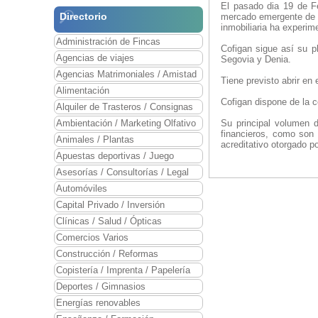
El pasado dia 19 de Fe
Directorio
mercado emergente de l
inmobiliaria ha experim
Administración de Fincas
Cofigan sigue así su p
Agencias de viajes
Segovia y Denia.
Agencias Matrimoniales / Amistad
Tiene previsto abrir e
Alimentación
Cofigan dispone de la c
Alquiler de Trasteros / Consignas
Ambientación / Marketing Olfativo
Su principal volumen d
financieros, como son 
Animales / Plantas
acreditativo otorgado p
Apuestas deportivas / Juego
Asesorías / Consultorías / Legal
Automóviles
Capital Privado / Inversión
Clínicas / Salud / Ópticas
Comercios Varios
Construcción / Reformas
Copistería / Imprenta / Papelería
Deportes / Gimnasios
Energías renovables