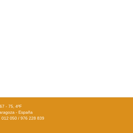
67 - 75, 4ºF
aragoza - España
02 012 050 / 976 228 839