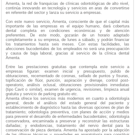
Amenta, la red de franquicias de clínicas odontológicas de alto nivel,
continúa innovando en tecnología y servicios en aras de convertirse
en referente del sector y lanza su servicio a empresas.
Con este nuevo servicio, Amenta, consciente de que el capital más
importante de las empresas es el equipo humano, dará cobertura
dental completa en condiciones económicas y de atención
preferentes. De este modo, gozarán de un horario adaptado
completamente a su empresa, de lunes a sábado, y podrán financiar
los tratamientos hasta seis meses. Con estas facilidades, las
afecciones bucodentales de los empleados no será una preocupación
y causa de baja laboral, gracias al servicio de la clínica dental
Amenta.
Entre las prestaciones gratuitas que contempla este servicio a
empresas figuran: examen inicial y presupuesto, pulido de
obturaciones, recementado de coronas, sellado de puntos y fisuras,
topificación de flúor, punción, aspiración y drenaje, control post-
operatorio, análisis oclusal, obturaciones provisionales inmediatas
(tipo Cavit o similar), examen de urgencia, revisiones, limpieza anual
gratuita y servicio de parking gratuito etc.
Amenta ofrece los servicios más modernos en cuanto a odontología
general, desde el análisis del estado general del paciente y
establecimiento de diagnóstico hasta las diversas opciones de plan de
tratamiento; odontología preventiva, con planes de acción y medios
para prevenir el desarrollo de enfermedades bucodentales; odontología
conservadora, encaminada a preservar y reconstruir las estructuras
dañadas; y endodoncias, tratamiento del nervio dental para la
conservación de pieza dentaria. Amenta ha apostado por la adopción
de las últimas técnicas y novedades en aparatología para constituir