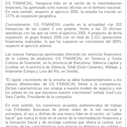
GS FINANCIAL, franquicia líder en el sector de la intermediación
financiera, ha aperturado ocho nuevas oficinas en el territorio nacional.
En este sentido, respecto al ejercicio 2005, la enseña ha crecido un
177% en expansión geográfica.
Concretamente, GS FINANCIAL cuenta en la actualidad con 103
franquicias de las cuales 2 son propias, frente a las 33 oficinas
operativas con las que se cerró el ejercicio 2005. A propósito de dicha
expansión, el grupo finalizó 2006 con un total de 2.221 operaciones
financieras realizadas, lo que ha supuesto un crecimiento del 300%
respecto al ejercicio anterior.
Las nuevas franquicias aperturadas ofrecerán los servicios financieros
de la cartera de productos GS FINANCIAL en Terrassa y Santa
Coloma de Gramenet, en la provincia de Barcelona, Valencia capital y
LLonbai, en la provincia de Valencia, Telde (Gran Canarias), Málaga, y
finalmente Estepa y Lora del Río, en Sevilla.
“El rápido crecimiento de la enseña se debe fundamentalmente a los
valores diferenciales de GS FINANCIAL frente a la competencia.
Dichas características son innatas a nuestro modelo de negocio y son
los pilares en los que basamos nuestro crecimiento” señala José Luís
Vera Carrillo, Presidente de la compañía.
En este sentido, los numerosos acuerdos preferenciales de trabajo
con Entidades Bancarias de primer orden de la red nacional y
extranjera; el uso y disfrute de una marca líder en el sector; un “saber
hacer” que marca el éxito en el sector de la intermediación financiera y
la formación Inicial y de reciclaje continuo que ofrece la central, son
algunas de las características que marcan la diferencia en calidad y