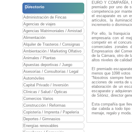
EURO Y COMPAÑÍA, fran
Directorio
premiado por uno de s
competencia por mante
el escaparate es un es
Administración de Fincas
artículos, la ilumina
Agencias de viajes
incremento o disminuci
Agencias Matrimoniales / Amistad
Por ello, la franquic
Alimentación
empresaria con el mej
competir en el concurs
Alquiler de Trasteros / Consignas
comerciales zonales 
Ambientación / Marketing Olfativo
Empresarios del Comer
de la Cámara, otro de 
Animales / Plantas
altos niveles de calida
Apuestas deportivas / Juego
El premiado escaparate
Asesorías / Consultorías / Legal
menos que 1098 votos p
“Nosotros siempre hemo
Automóviles
acciones de venta de u
Capital Privado / Inversión
elaboración de un esca
escaparate y adquieran
Clínicas / Salud / Ópticas
de Silóniz, director gen
Comercios Varios
Esta compañía que llev
Construcción / Reformas
dar cabida a todo tipo 
Copistería / Imprenta / Papelería
menaje, regalo y moda.
Deportes / Gimnasios
Energías renovables