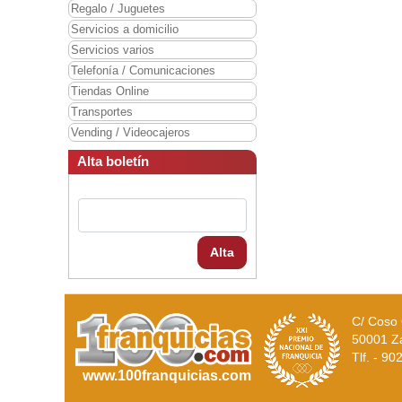
Regalo / Juguetes
Servicios a domicilio
Servicios varios
Telefonía / Comunicaciones
Tiendas Online
Transportes
Vending / Videocajeros
Alta boletín
Alta
C/ Coso 
50001 Z
Tlf. - 9
www.100franquicias.com