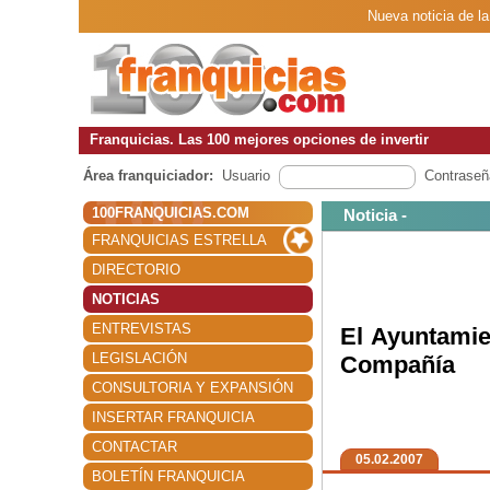
Nueva noticia de l
Franquicias. Las 100 mejores opciones de invertir
Área franquiciador:
Usuario
Contraseñ
100FRANQUICIAS.COM
Noticia -
FRANQUICIAS ESTRELLA
DIRECTORIO
NOTICIAS
ENTREVISTAS
El Ayuntamie
LEGISLACIÓN
Compañía
CONSULTORIA Y EXPANSIÓN
INSERTAR FRANQUICIA
CONTACTAR
05.02.2007
BOLETÍN FRANQUICIA