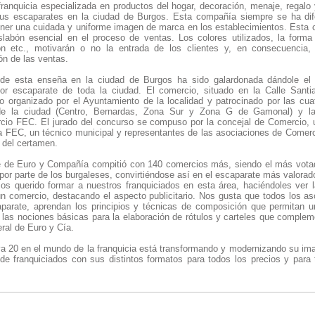
quicia especializada en productos del hogar, decoración, menaje, regalo
us escaparates en la ciudad de Burgos. Esta compañía siempre se ha dif
ner una cuidada y uniforme imagen de marca en los establecimientos. Esta
labón esencial en el proceso de ventas. Los colores utilizados, la forma
ción etc., motivarán o no la entrada de los clientes y, en consecuencia,
ón de las ventas.
ia de esta enseña en la ciudad de Burgos ha sido galardonada dándole el
or escaparate de toda la ciudad. El comercio, situado en la Calle Santi
o organizado por el Ayuntamiento de la localidad y patrocinado por las cua
de la ciudad (Centro, Bernardas, Zona Sur y Zona G de Gamonal) y l
cio FEC. El jurado del concurso se compuso por la concejal de Comercio, 
la FEC, un técnico municipal y representantes de las asociaciones de Comerc
d del certamen.
 de Euro y Compañía compitió con 140 comercios más, siendo el más votado 
or parte de los burgaleses, convirtiéndose así en el escaparate más valorad
s querido formar a nuestros franquiciados en esta área, haciéndoles ver l
n comercio, destacando el aspecto publicitario. Nos gusta que todos los as
parate, aprendan los principios y técnicas de composición que permitan un
 las nociones básicas para la elaboración de rótulos y carteles que complem
eral de Euro y Cía.
a 20 en el mundo de la franquicia está transformando y modernizando su im
de franquiciados con sus distintos formatos para todos los precios y para t