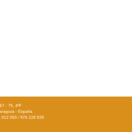
67 - 75, 4ºF
aragoza - España
02 012 050 / 976 228 839