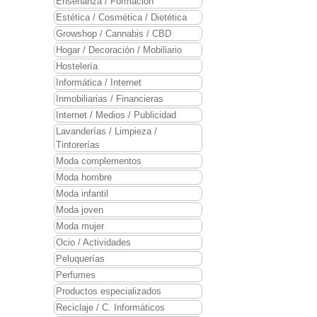
Enseñanza / Formación
Estética / Cosmética / Dietética
Growshop / Cannabis / CBD
Hogar / Decoración / Mobiliario
Hostelería
Informática / Internet
Inmobiliarias / Financieras
Internet / Medios / Publicidad
Lavanderías / Limpieza /
Tintorerías
Moda complementos
Moda hombre
Moda infantil
Moda joven
Moda mujer
Ocio / Actividades
Peluquerías
Perfumes
Productos especializados
Reciclaje / C. Informáticos