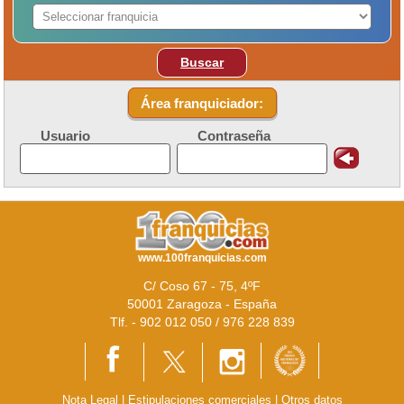
Buscar
Área franquiciador:
Usuario
Contraseña
www.100franquicias.com
C/ Coso 67 - 75, 4ºF
50001 Zaragoza - España
Tlf. - 902 012 050 / 976 228 839
Nota Legal
|
Estipulaciones comerciales
|
Otros datos