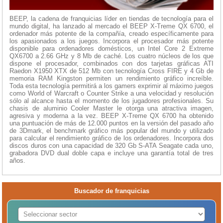
BEEP, la cadena de franquicias líder en tiendas de tecnología para el
mundo digital, ha lanzado al mercado el BEEP X-Treme QX 6700, el
ordenador más potente de la compañía, creado específicamente para
los apasionados a los juegos. Incorpora el procesador más potente
disponible para ordenadores domésticos, un Intel Core 2 Extreme
QX6700 a 2.66 GHz y 8 Mb de caché. Los cuatro núcleos de los que
dispone el procesador, combinados con dos tarjetas gráficas ATI
Raedon X1950 XTX de 512 Mb con tecnología Cross FIRE y 4 Gb de
memoria RAM Kingston permiten un rendimiento gráfico increíble.
Toda esta tecnología permitirá a los gamers exprimir al máximo juegos
como World of Warcraft o Counter Strike a una velocidad y resolución
sólo al alcance hasta el momento de los jugadores profesionales. Su
chasis de aluminio Cooler Master le otorga una atractiva imagen,
agresiva y moderna a la vez. BEEP X-Treme QX 6700 ha obtenido
una puntuación de más de 12.000 puntos en la versión del pasado año
de 3Dmark, el benchmark gráfico más popular del mundo y utilizado
para calcular el rendimiento gráfico de los ordenadores. Incorpora dos
discos duros con una capacidad de 320 Gb S-ATA Seagate cada uno,
grabadora DVD dual doble capa e incluye una garantía total de tres
años.
Buscador de franquicias