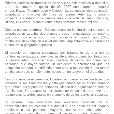
Edades, cadena de franquicias de servicios asistenciales a domicilio,
abre sus primeras franquicias del año 2007, concretamente situadas
en Las Rozas (Madrid), Lugo y Oviedo. Estos nuevos centros estarán
operativos a principios del mes de febrero. Además, la enseña
proyecta la apertura otros centros más en Aranda de Duero (Burgos),
Bilbao, Cuenca y Toledo durante estos primeros meses del año.
Con las nuevas aperturas, Edades alcanzará la cifra de quince centros
operativos en España, dos propios y trece franquiciados. La enseña,
que inició su expansión como franquicia el pasado año 2006,
continuará su expansión a nivel nacional, implantándose en diferentes
puntos de la geografía española.
El modelo de negocio presentado por Edades es de una red de
centros especializados servicios asistenciales a domicilio, tanto para
la tercera edad, discapacitados, cuidado de niños, así como para
personas que hayan sufrido un accidente o enfermedad que les
incapacite temporal o indefinidamente para la realización de las tareas
cotidianas o que, simplemente, necesiten un apoyo en el día a día.
Con dos años de experiencia, Edades nació ante las necesidades que
presenta la sociedad hoy día y está gestionada por un equipo humano
que trabaja por y para las personas, siendo una organización próxima
los clientes. Se caracteriza por ofrecer un servicio de alto nivel, con
los mejores la profesionales en el ámbito de de los servicios sociales.
La enseña, que constituye una auténtica novedad por su
especialización en asistencia a domicilio, con servicios del hogar y
servicios a las personas mayores, cuenta con dos años de
experiencia y actividad empresarial en este sector. Además, su