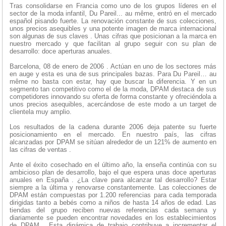
Tras consolidarse en Francia como uno de los grupos líderes en el
sector de la moda infantil, Du Pareil... au même, entró en el mercado
español pisando fuerte. La renovación constante de sus colecciones,
unos precios asequibles y una potente imagen de marca internacional
son algunas de sus claves . Unas cifras que posicionan a la marca en
nuestro mercado y que facilitan al grupo seguir con su plan de
desarrollo: doce aperturas anuales.
Barcelona, 08 de enero de 2006 . Actúan en uno de los sectores más
en auge y esta es una de sus principales bazas. Para Du Pareil… au
même no basta con estar, hay que buscar la diferencia. Y en un
segmento tan competitivo como el de la moda, DPAM destaca de sus
competidores innovando su oferta de forma constante y ofreciéndola a
unos precios asequibles, acercándose de este modo a un target de
clientela muy amplio.
Los resultados de la cadena durante 2006 deja patente su fuerte
posicionamiento en el mercado. En nuestro país, las cifras
alcanzadas por DPAM se sitúan alrededor de un 121% de aumento en
las cifras de ventas .
Ante el éxito cosechado en el último año, la enseña continúa con su
ambicioso plan de desarrollo, bajo el que espera unas doce aperturas
anuales en España . ¿La clave para alcanzar tal desarrollo? Estar
siempre a la última y renovarse constantemente. Las colecciones de
DPAM están compuestas por 1.200 referencias para cada temporada
dirigidas tanto a bebés como a niños de hasta 14 años de edad. Las
tiendas del grupo reciben nuevas referencias cada semana y
diariamente se pueden encontrar novedades en los establecimientos
de DPAM . Esta dinámica de trabajo contribuye a incrementar el