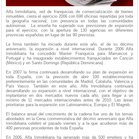
Alfa Inmobiliaria, red de franquicias de comercialización de bienes
inmuebles, cierra el ejercicio 2006 con 698 oficinas repartidas por toda
la geografía nacional, con presencia en todas las comunidades
autónomas . La enseña ha superado sus previsiones de expansión
para el ejercicio, con la apertura de 130 agencias en diferentes
provincias españolas en lugar de las 90 previstas.
La firma también ha iniciado durante este año, el de su décimo
aniversario, la expansión a nivel internacional. Durante 2006 Alfa
Inmobiliaria ha concedido Master Franquicia para Marruecos y
Portugal y ha inaugurado establecimientos franquiciados en Cancún
(México) y en Santo Domingo (República Dominicana) .
En 2007 la firma continuará desarrollando su plan de expansión en
toda España, con la previsión de abrir 100 establecimientos
preferentemente en las comunidades de Madrid, Cataluña, Valencia y
País Vasco. También en este año, Alfa Inmobiliaria continuará
desarrollando su expansión a nivel internacional, con el objetivo de
implantarse en dos mercados nuevos cada año, para llegar a un
mínimo de 11 mercados internacionales antes de 2010. Las áreas
prioritarias para la expansión son Latinoamérica, Europa y El Magreb.
El balance anual del crecimiento de la cadena fue uno de los temas
abordados en la Cena conmemorativa del décimo aniversario que Alfa
Inmobiliaria celebró el pasado viernes y a la que acudieron más de
400 personas procedentes de toda España.
En 2006, Alfa Inmobiliaria ha generado más de 500 empleos y ha