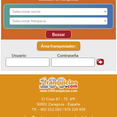
Buscar
Área franquiciador:
Usuario
Contraseña
www.100franquicias.com
C/ Coso 67 - 75, 4ºF
50001 Zaragoza - España
Tlf. - 902 012 050 / 976 228 839