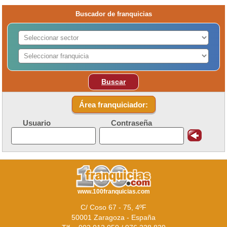
Buscador de franquicias
Buscar
Área franquiciador:
Usuario
Contraseña
www.100franquicias.com
C/ Coso 67 - 75, 4ºF
50001 Zaragoza - España