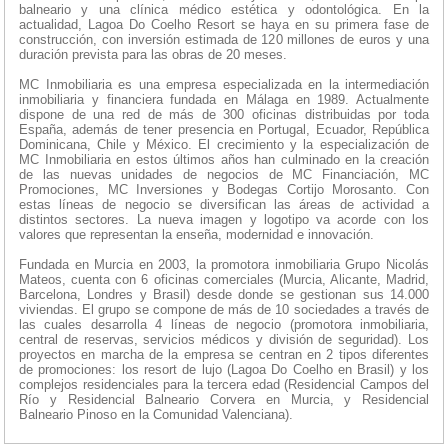
balneario y una clínica médico estética y odontológica. En la
actualidad, Lagoa Do Coelho Resort se haya en su primera fase de
construcción, con inversión estimada de 120 millones de euros y una
duración prevista para las obras de 20 meses.
MC Inmobiliaria es una empresa especializada en la intermediación
inmobiliaria y financiera fundada en Málaga en 1989. Actualmente
dispone de una red de más de 300 oficinas distribuidas por toda
España, además de tener presencia en Portugal, Ecuador, República
Dominicana, Chile y México. El crecimiento y la especialización de
MC Inmobiliaria en estos últimos años han culminado en la creación
de las nuevas unidades de negocios de MC Financiación, MC
Promociones, MC Inversiones y Bodegas Cortijo Morosanto. Con
estas líneas de negocio se diversifican las áreas de actividad a
distintos sectores. La nueva imagen y logotipo va acorde con los
valores que representan la enseña, modernidad e innovación.
Fundada en Murcia en 2003, la promotora inmobiliaria Grupo Nicolás
Mateos, cuenta con 6 oficinas comerciales (Murcia, Alicante, Madrid,
Barcelona, Londres y Brasil) desde donde se gestionan sus 14.000
viviendas. El grupo se compone de más de 10 sociedades a través de
las cuales desarrolla 4 líneas de negocio (promotora inmobiliaria,
central de reservas, servicios médicos y división de seguridad). Los
proyectos en marcha de la empresa se centran en 2 tipos diferentes
de promociones: los resort de lujo (Lagoa Do Coelho en Brasil) y los
complejos residenciales para la tercera edad (Residencial Campos del
Río y Residencial Balneario Corvera en Murcia, y Residencial
Balneario Pinoso en la Comunidad Valenciana).