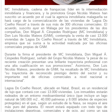
MC Inmobiliaria, cadena de franquicias líder en la intermediación
inmobiliaria y financiera, y la promotora Grupo Nicolás Mateos han
suscrito un acuerdo por el cual la agencia inmobiliaria malagueña se
hará cargo de la comercialización de las viviendas de ‘Lagoa Do
Coelho Resort' a través de sus más de 300 oficinas comerciales. El
acuerdo, suscrito ayer en Málaga por los presidentes de las dos
compañías, Don Miguel Á. Céspedes Rodríguez (MC Inmobiliaria) y
Don Luis Nicolás Mateos (GNM), contempla la venta de casi 13.000
viviendas de ‘Lagoa Do Coelho Resort' a través de MC Inmobiliaria,
empresa que se suma a la actividad realizada por las oficinas
comerciales propias de GNM.
Durante la firma el presidente de MC Inmobiliaria, Don Miguel Á.
Céspedes Rodríguez, señaló del Grupo Nicolás Mateos “a pesar de su
reciente creación presentan una brillante trayectoria profesional con
una alta cualificación en sus promociones”. Asimismo, Don Luis
Nicolás Mateos, presidente de GNM, ha resaltado de MC Inmobiliaria
“su trayectoria de reconocido prestigio dentro del sector y su
importante red de oficinas comerciales a nivel nacional e
internacional”.
Lagoa Do Coelho Resort, ubicado en Natal, Brasil, es un residencial
de lujo que contará con casi 13.000 viviendas. Los inmuebles estarán
rodeados de un entorno medioambiental único (que incluye un lago
natural de 580.000 m2 , 40.000 palmeras y 8.000 árboles de especies
protegidas) en el que, según un estudio de la Nasa, se respira el aire
más puro del planeta. El resort estará equipado con todo tipo de
instalaciones deportivas, comerciales y de ocio, así como un spa