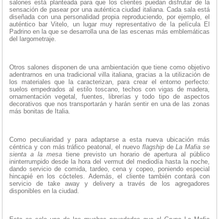
salones está planteada para que los clientes puedan disfrutar de la
sensación de pasear por una auténtica ciudad italiana. Cada sala está
diseñada con una personalidad propia reproduciendo, por ejemplo, el
auténtico bar Vitelo, un lugar muy representativo de la película El
Padrino en la que se desarrolla una de las escenas más emblemáticas
del largometraje.
Otros salones disponen de una ambientación que tiene como objetivo
adentrarnos en una tradicional villa italiana, gracias a la utilización de
los materiales que la caracterizan, para crear el entorno perfecto:
suelos empedrados al estilo toscano, techos con vigas de madera,
ornamentación vegetal, fuentes, librerías y todo tipo de aspectos
decorativos que nos transportarán y harán sentir en una de las zonas
más bonitas de Italia.
Como peculiaridad y para adaptarse a esta nueva ubicación más
céntrica y con más tráfico peatonal, el nuevo
flagship
de
La Mafia se
sienta a la mesa
tiene previsto un horario de apertura al público
ininterrumpido desde la hora del vermut del mediodía hasta la noche,
dando servicio de comida, tardeo, cena y copeo, poniendo especial
hincapié en los cócteles. Además, el cliente también contará con
servicio de take away y delivery a través de los agregadores
disponibles en la ciudad.