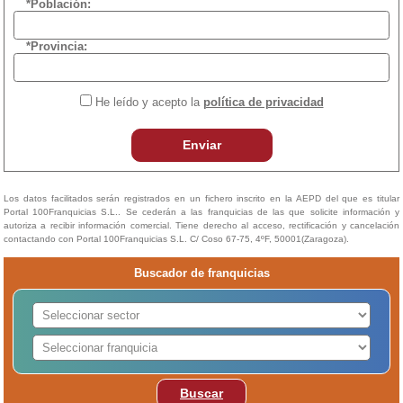
*Población:
*Provincia:
He leído y acepto la
política de privacidad
Enviar
Los datos facilitados serán registrados en un fichero inscrito en la AEPD del que es titular
Portal 100Franquicias S.L.. Se cederán a las franquicias de las que solicite información y
autoriza a recibir información comercial. Tiene derecho al acceso, rectificación y cancelación
contactando con Portal 100Franquicias S.L. C/ Coso 67-75, 4ºF, 50001(Zaragoza).
Buscador de franquicias
Buscar