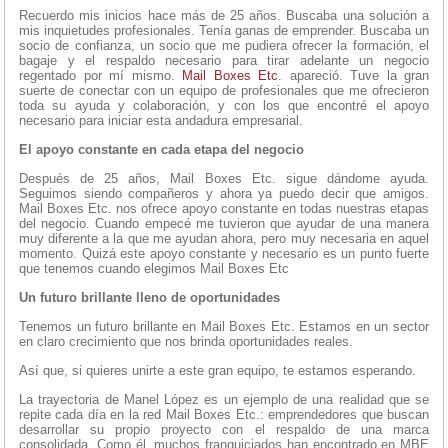
Recuerdo mis inicios hace más de 25 años. Buscaba una solución a
mis inquietudes profesionales. Tenía ganas de emprender. Buscaba un
socio de confianza, un socio que me pudiera ofrecer la formación, el
bagaje y el respaldo necesario para tirar adelante un negocio
regentado por mí mismo.
Mail Boxes Etc
. apareció. Tuve la gran
suerte de conectar con un equipo de profesionales que me ofrecieron
toda su ayuda y colaboración, y con los que encontré el apoyo
necesario para iniciar esta andadura empresarial.
El apoyo constante en cada etapa del negocio
Después de 25 años, Mail Boxes Etc. sigue dándome ayuda.
Seguimos siendo compañeros y ahora ya puedo decir que amigos.
Mail Boxes Etc. nos ofrece apoyo constante en todas nuestras etapas
del negocio. Cuando empecé me tuvieron que ayudar de una manera
muy diferente a la que me ayudan ahora, pero muy necesaria en aquel
momento. Quizá este apoyo constante y necesario es un punto fuerte
que tenemos cuando elegimos Mail Boxes Etc
Un futuro brillante lleno de oportunidades
Tenemos un futuro brillante en Mail Boxes Etc. Estamos en un sector
en claro crecimiento que nos brinda oportunidades reales.
Así que, si quieres unirte a este gran equipo, te estamos esperando.
La trayectoria de Manel López es un ejemplo de una realidad que se
repite cada día en la red Mail Boxes Etc.: emprendedores que buscan
desarrollar su propio proyecto con el respaldo de una marca
consolidada. Como él, muchos franquiciados han encontrado en MBE