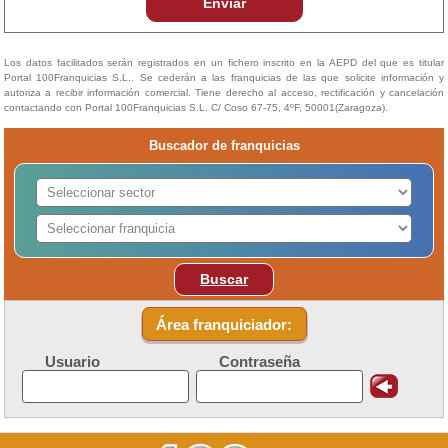
Enviar
Los datos facilitados serán registrados en un fichero inscrito en la AEPD del que es titular
Portal 100Franquicias S.L.. Se cederán a las franquicias de las que solicite información y
autoriza a recibir información comercial. Tiene derecho al acceso, rectificación y cancelación
contactando con Portal 100Franquicias S.L. C/ Coso 67-75, 4ºF, 50001(Zaragoza).
Buscador de franquicias
Buscar
Área franquiciador:
Usuario
Contraseña