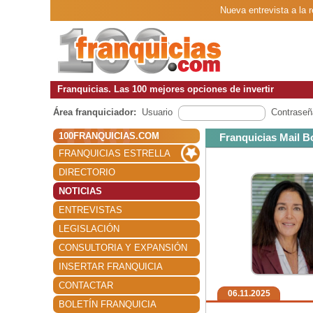
Nueva entrevista a la 
Franquicias. Las 100 mejores opciones de invertir
Área franquiciador:
Usuario
Contraseñ
100FRANQUICIAS.COM
Franquicias Mail B
FRANQUICIAS ESTRELLA
DIRECTORIO
NOTICIAS
ENTREVISTAS
LEGISLACIÓN
CONSULTORIA Y EXPANSIÓN
INSERTAR FRANQUICIA
CONTACTAR
06.11.2025
BOLETÍN FRANQUICIA