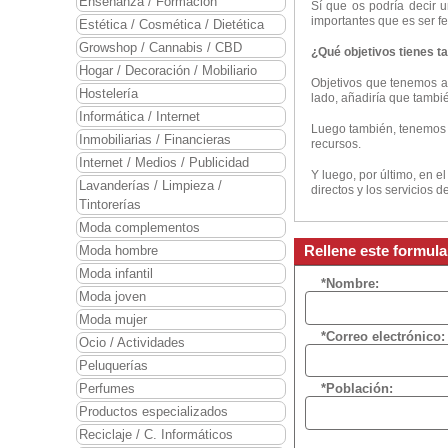
Enseñanza / Formación
Sí que os podría decir u
importantes que es ser fe
Estética / Cosmética / Dietética
Growshop / Cannabis / CBD
¿Qué objetivos tienes t
Hogar / Decoración / Mobiliario
Objetivos que tenemos ah
Hostelería
lado, añadiría que tambi
Informática / Internet
Luego también, tenemos 
Inmobiliarias / Financieras
recursos.
Internet / Medios / Publicidad
Y luego, por último, en e
Lavanderías / Limpieza /
directos y los servicios
Tintorerías
Moda complementos
Rellene este formula
Moda hombre
Moda infantil
*Nombre:
Moda joven
Moda mujer
*Correo electrónico:
Ocio / Actividades
Peluquerías
Perfumes
*Población:
Productos especializados
Reciclaje / C. Informáticos