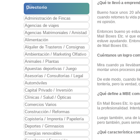
¿Qué te llevó a empren
Directorio
Bueno hace unos 20 año
cuando retomes tu vida 
Administración de Fincas
mi opinión.
Agencias de viajes
Entonces bueno yo estuve
Agencias Matrimoniales / Amistad
Mail Boxes Etc. vi que 
Alimentación
estuve ayudando. Entonc
de Mail Boxes Etc.
Alquiler de Trasteros / Consignas
Ambientación / Marketing Olfativo
Cuéntanos un logro com
Animales / Plantas
Mira cuando ya llevába
Apuestas deportivas / Juego
montar unos procesos par
Asesorías / Consultorías / Legal
De este modo, cuando lle
Automóviles
tontería, pero la verdad
Capital Privado / Inversión
¿Qué define a MBE como
Clínicas / Salud / Ópticas
En Mail Boxes Etc. lo que
Comercios Varios
la profesionalidad. Inte
Construcción / Reformas
Luego también, una de la
Copistería / Imprenta / Papelería
pero también, pues servic
Deportes / Gimnasios
¿Qué característica co
Energías renovables