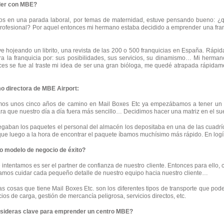
der con MBE?
s en una parada laboral, por temas de maternidad, estuve pensando bueno: ¿
profesional? Por aquel entonces mi hermano estaba decidido a emprender una fran
 hojeando un librito, una revista de las 200 o 500 franquicias en España. Rápid
era la franquicia por: sus posibilidades, sus servicios, su dinamismo… Mi herma
es se fue al traste mi idea de ser una gran bióloga, me quedé atrapada rápida
o directora de MBE Airport:
mos unos cinco años de camino en Mail Boxes Etc ya empezábamos a tener un v
a que nuestro día a día fuera más sencillo… Decidimos hacer una matriz en el sue
gaban los paquetes el personal del almacén los depositaba en una de las cuadríc
, que luego a la hora de encontrar el paquete íbamos muchísimo más rápido. En log
 modelo de negocio de éxito?
 intentamos es ser el partner de confianza de nuestro cliente. Entonces para ello,
ntamos cuidar cada pequeño detalle de nuestro equipo hacia nuestro cliente…
s cosas que tiene Mail Boxes Etc. son los diferentes tipos de transporte que podem
ios de carga, gestión de mercancía peligrosa, servicios directos, etc.
nsideras clave para emprender un centro MBE?