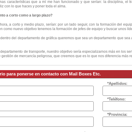
nas características que a mí me han funcionado y que serían: la disciplina, el
liz con lo que haces y poner toda el alma.
anto a corto como a largo plazo?
ora, a corto y medio plazo, serían: por un lado seguir, con la formación del eq
én como nuevo objetivo tenemos la formación de jefes de equipo y buscar unos líde
dentro del departamento de gráfica queremos que sea un departamento que sea a
l departamento de transporte, nuestro objetivo sería especializarnos más en los ser
 de gestión de mercancía peligrosa, que creemos que es lo que nos diferencia más r
rio para ponerse en contacto con Mail Boxes Etc.
*Apellidos:
*Teléfono:
*Provincia: