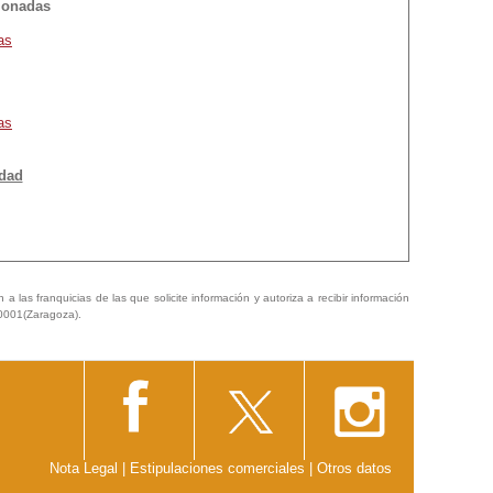
cionadas
as
as
idad
a las franquicias de las que solicite información y autoriza a recibir información
50001(Zaragoza).
Nota Legal
|
Estipulaciones comerciales
|
Otros datos