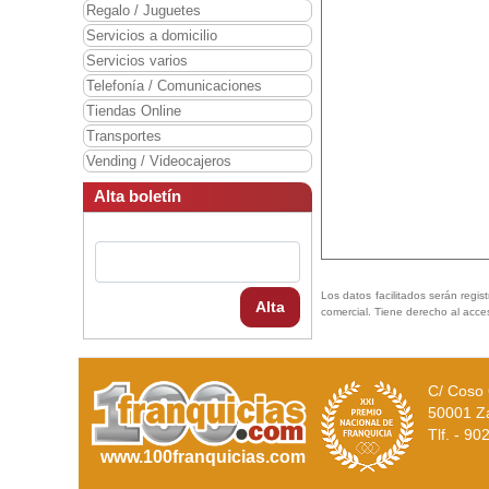
Regalo / Juguetes
Servicios a domicilio
Servicios varios
Telefonía / Comunicaciones
Tiendas Online
Transportes
Vending / Videocajeros
Alta boletín
Los datos facilitados serán regis
Alta
comercial. Tiene derecho al acce
C/ Coso 
50001 Z
Tlf. - 9
www.100franquicias.com