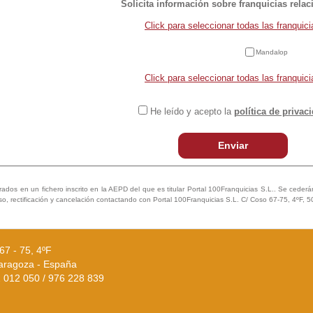
Solicita información sobre franquicias rela
Click para seleccionar todas las franquici
Mandalop
Click para seleccionar todas las franquici
He leído y acepto la
política de privac
Enviar
trados en un fichero inscrito en la AEPD del que es titular Portal 100Franquicias S.L.. Se cederán 
so, rectificación y cancelación contactando con Portal 100Franquicias S.L. C/ Coso 67-75, 4ºF, 
67 - 75, 4ºF
aragoza - España
02 012 050 / 976 228 839