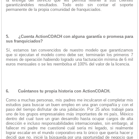
la entrega del servicio que les permita retener a sus clientes
garantizándoles resultados. Todo esto sin contar el soporte
permanente de la propia comunidad de franquiciados.
5.
¿Cuenta ActionCOACH con alguna garantía o promesa para
sus franquiciados?
Sí, estamos tan convencidos de nuestro modelo que garantizamos
que si ejecutan el modelo como debe ser, terminarán los primeros 7
meses de operación habiendo logrado una facturación mínima de 6 mil
euros mensuales o se les reembolsa el 100% del valor de la licencia.
6.
Cuéntanos tu propia historia con ActionCOACH.
Como a muchas personas, mis padres me inculcaron el completar mis
estudios para buscar un buen empleo en una gran compañía y con el
paso del tiempo disfrutar de una jubilación. Por 25 años trabajé para
uno de los grupos empresariales más importantes de mi país, México
dentro del cual tuve un gran desarrollo hasta ocupar cargos de alta
dirección e incluso responsabilidades internacionales, sin embargo, al
fallecer mi padre me cuestioné cuál sería mi legado, si realmente
lograr escalar en el mundo corporativo era lo único que quería hacer y
decidí que no, inicié la búsqueda por una oportunidad de negocio que